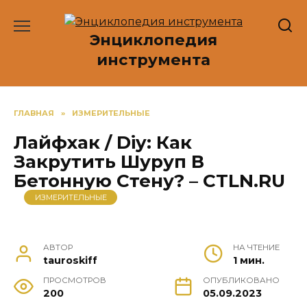
Перейти
к
Энциклопедия
содержанию
инструмента
ГЛАВНАЯ
»
ИЗМЕРИТЕЛЬНЫЕ
Лайфхак / Diy: Как
Закрутить Шуруп В
Бетонную Стену? – CTLN.RU
ИЗМЕРИТЕЛЬНЫЕ
АВТОР
НА ЧТЕНИЕ
tauroskiff
1 мин.
ПРОСМОТРОВ
ОПУБЛИКОВАНО
200
05.09.2023