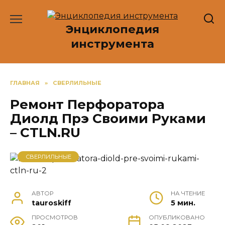
Перейти
к
Энциклопедия
содержанию
инструмента
ГЛАВНАЯ
»
СВЕРЛИЛЬНЫЕ
Ремонт Перфоратора
Диолд Прэ Своими Руками
– CTLN.RU
СВЕРЛИЛЬНЫЕ
АВТОР
НА ЧТЕНИЕ
tauroskiff
5 мин.
ПРОСМОТРОВ
ОПУБЛИКОВАНО