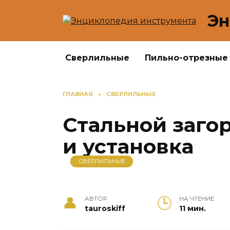
Перейти
Эн
к
содержанию
Сверлильные
Пильно-отрезные
ГЛАВНАЯ
»
СВЕРЛИЛЬНЫЕ
Стальной заго
и установка
СВЕРЛИЛЬНЫЕ
АВТОР
НА ЧТЕНИЕ
tauroskiff
11 мин.