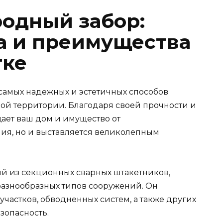
родный забор:
ка и преимущества
тке
самых надежных и эстетичных способов
ной территории. Благодаря своей прочности и
щает ваш дом и имущество от
я, но и выставляется великолепным
ий из секционных сварных штакетников,
разнообразных типов сооружений. Он
частков, обводненных систем, а также других
зопасность.