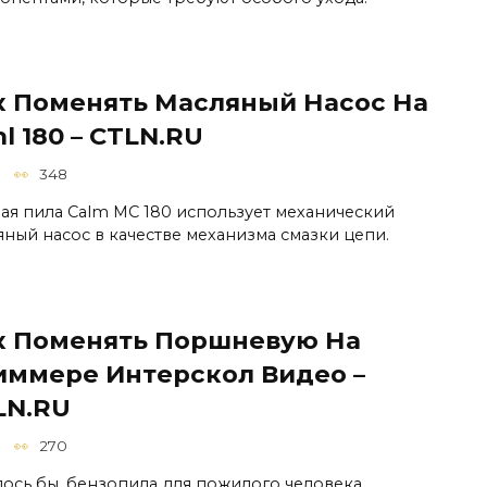
к Поменять Масляный Насос На
hl 180 – CTLN.RU
348
ая пила Calm MC 180 использует механический
яный насос в качестве механизма смазки цепи.
к Поменять Поршневую На
иммере Интерскол Видео –
LN.RU
270
лось бы, бензопила для пожилого человека,