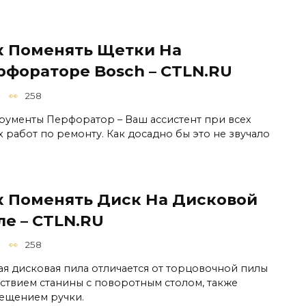
к Поменять Щетки На
рфораторе Bosch – CTLN.RU
258
рументы Перфоратор – Ваш ассистент при всех
х работ по ремонту. Как досадно бы это не звучало
к Поменять Диск На Дисковой
ле – CTLN.RU
258
ая дисковая пила отличается от торцовочной пилы
тствием станины с поворотным столом, также
ещением ручки.