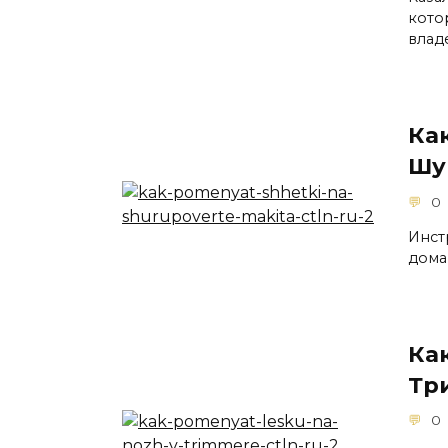
кото
влад
Ка
Шу
0
Инст
дома
Ка
Тр
0