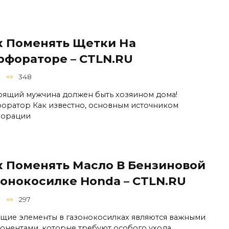
к Поменять Щетки На
рфораторе – CTLN.RU
348
оящий мужчина должен быть хозяином дома!
оратор Как известно, основным источником
орации
к Поменять Масло В Бензиновой
зонокосилке Honda – CTLN.RU
297
щие элементы в газонокосилках являются важными
онентами, которые требуют особого ухода.