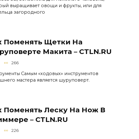
рый выращивает овощи и фрукты, или для
ельца загородного
к Поменять Щетки На
руповерте Макита – CTLN.RU
266
рументы Самым «ходовых» инструментов
шнего мастера является шуруповерт.
к Поменять Леску На Нож В
иммере – CTLN.RU
226