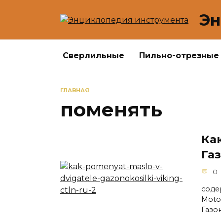
Перейти
Эн
к
содержанию
Сверлильные
Пильно-отрезные
ГЛАВНАЯ
поменять
Ка
Газ
0
соде
Moto
Газо