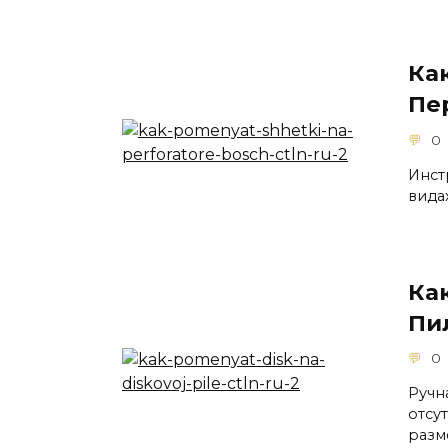
Ка
Пе
0
Инст
вида
Ка
Пи
0
Ручн
отсу
разм