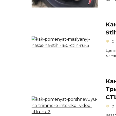
Ка
Sti
0
Цепн
масл
Ка
Тр
CT
0
Каза