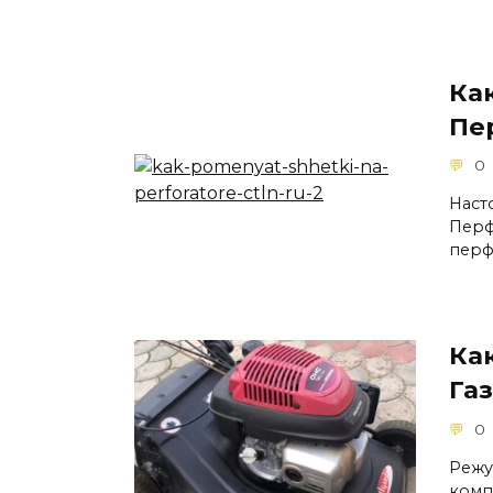
Ка
Пе
0
Наст
Перф
перф
Ка
Га
0
Режу
комп