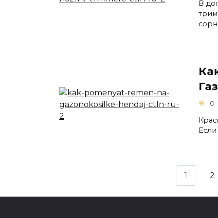
В до
трим
сорн
Ка
Га
0
Крас
Если
Пагинация
1
2
записей