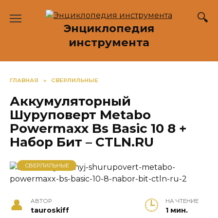
Перейти
к
Энциклопедия
содержанию
инструмента
ГЛАВНАЯ
»
СВЕРЛИЛЬНЫЕ
Аккумуляторный
Шуруповерт Metabo
Powermaxx Bs Basic 10 8 +
Набор Бит – CTLN.RU
СВЕРЛИЛЬНЫЕ
АВТОР
НА ЧТЕНИЕ
tauroskiff
1 мин.