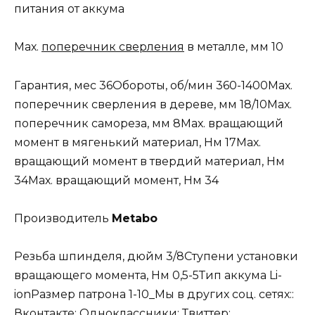
питания от аккума
Мах.
поперечник сверления
в металле, мм 10
Гарантия, мес 36Обороты, об/мин 360-1400Мaх.
поперечник сверления в дереве, мм 18/10Мaх.
поперечник самореза, мм 8Мах. вращающий
момент в мягенький материал, Нм 17Мах.
вращающий момент в твердий материал, Нм
34Мах. вращающий момент, Нм 34
Производитель
Metabo
Резьба шпинделя, дюйм 3/8Ступени установки
вращающего момента, Нм 0,5-5Тип аккума Li-
ionРазмер патрона 1-10_Мы в других соц. сетях::
Вконтакте: Одноклассники: Твиттер: