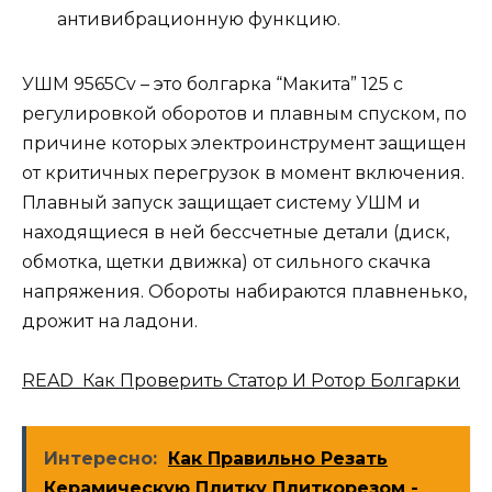
антивибрационную функцию.
УШМ 9565Cv – это болгарка “Макита” 125 с
регулировкой оборотов и плавным спуском, по
причине которых электроинструмент защищен
от критичных перегрузок в момент включения.
Плавный запуск защищает систему УШМ и
находящиеся в ней бессчетные детали (диск,
обмотка, щетки движка) от сильного скачка
напряжения. Обороты набираются плавненько,
дрожит на ладони.
READ Как Проверить Статор И Ротор Болгарки
Интересно:
Как Правильно Резать
Керамическую Плитку Плиткорезом -