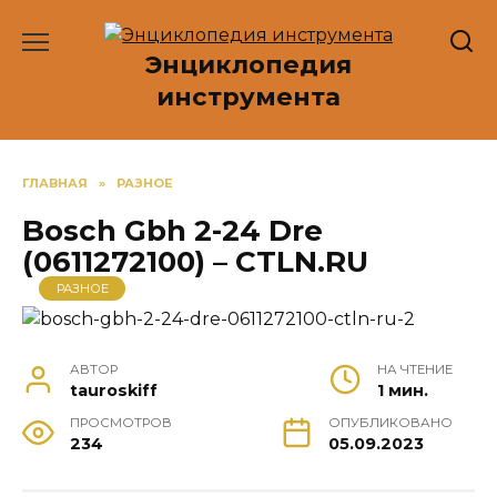
Перейти
к
Энциклопедия
содержанию
инструмента
ГЛАВНАЯ
»
РАЗНОЕ
Bosch Gbh 2-24 Dre
(0611272100) – CTLN.RU
РАЗНОЕ
АВТОР
НА ЧТЕНИЕ
tauroskiff
1 мин.
ПРОСМОТРОВ
ОПУБЛИКОВАНО
234
05.09.2023