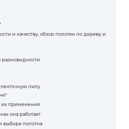
?
сти и качеству, обзор полотен по дереву и
е разновидности
ь ленточную пилу
на?
и их применения
как она работает
и выборе полотна