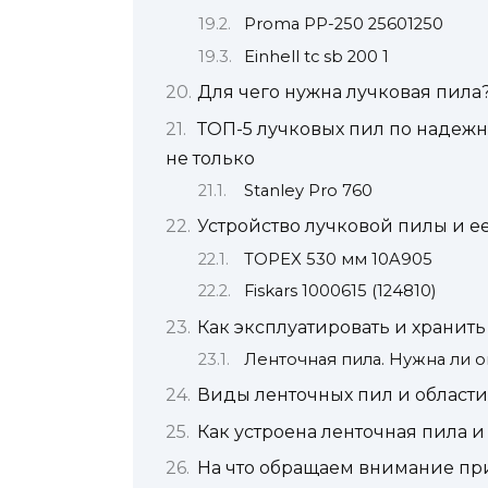
Proma PP-250 25601250
Einhell tc sb 200 1
Для чего нужна лучковая пила
ТОП-5 лучковых пил по надежно
не только
Stanley Pro 760
Устройство лучковой пилы и е
TOPEX 530 мм 10A905
Fiskars 1000615 (124810)
Как эксплуатировать и хранит
Ленточная пила. Нужна ли о
Виды ленточных пил и област
Как устроена ленточная пила и 
На что обращаем внимание пр