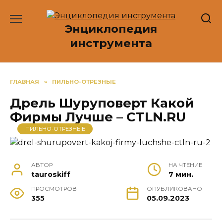
Перейти
к
Энциклопедия
содержанию
инструмента
ГЛАВНАЯ
»
ПИЛЬНО-ОТРЕЗНЫЕ
Дрель Шуруповерт Какой
Фирмы Лучше – CTLN.RU
ПИЛЬНО-ОТРЕЗНЫЕ
АВТОР
НА ЧТЕНИЕ
tauroskiff
7 мин.
ПРОСМОТРОВ
ОПУБЛИКОВАНО
355
05.09.2023