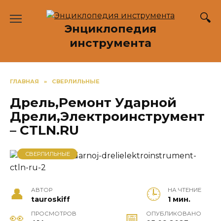
Перейти
к
Энциклопедия
содержанию
инструмента
ГЛАВНАЯ
»
СВЕРЛИЛЬНЫЕ
Дрель,Ремонт Ударной
Дрели,Электроинструмент
– CTLN.RU
СВЕРЛИЛЬНЫЕ
АВТОР
НА ЧТЕНИЕ
tauroskiff
1 мин.
ПРОСМОТРОВ
ОПУБЛИКОВАНО