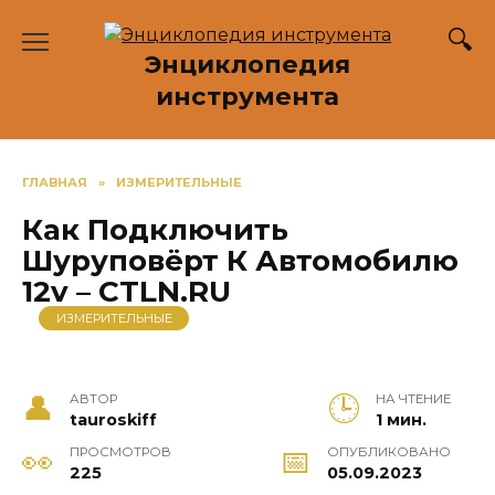
Перейти
к
Энциклопедия
содержанию
инструмента
ГЛАВНАЯ
»
ИЗМЕРИТЕЛЬНЫЕ
Как Подключить
Шуруповёрт К Автомобилю
12v – CTLN.RU
ИЗМЕРИТЕЛЬНЫЕ
АВТОР
НА ЧТЕНИЕ
tauroskiff
1 мин.
ПРОСМОТРОВ
ОПУБЛИКОВАНО
225
05.09.2023