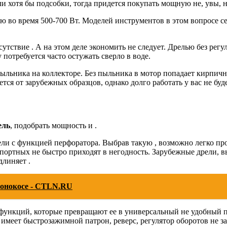
ли хотя бы подсобки, тогда придется покупать мощную не, увы, 
 во время 500-700 Вт. Моделей инструментов в этом вопросе се
тствие . А на этом деле экономить не следует. Дрелью без регул
потребуется часто остужать сверло в воде.
льника на коллекторе. Без пыльника в мотор попадает кирпична
ся от зарубежных образцов, однако долго работать у вас не буде
ель
, подобрать мощность и .
ли с функцией перфоратора. Выбрав такую , возможно легко пр
мпортных не быстро приходят в негодность. Зарубежные дрели, 
длиняет .
зонокосе - CTLN.RU
ункций, которые превращают ее в универсальный не удобный при
имеет быстрозажимной патрон, реверс, регулятор оборотов не за