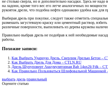
не столько сверла, но и дополнительно насадки. Здесь не над
на ладони, кроме того вес его легче аналогичных по мощност
рукояток дрели, что подобна нефти одинаково удобна как для п
Выбирая дрель при покупке, следует также отметить специальн
размешать загустевшую краску или цементный раствор, взбить
различные поверхности, выпиливать из дерева кружева наличн
Правильно выбрав дрель не подобрав к ней необходимые насад
работы.
Похожие записи:
Как Выбрать Ударную Дрель. Сверлим Дрелью Бетон – 
Как Выбрать Дрель Для Дома – CTLN.RU
Дрель Шуруповерт Аккумуляторная Bab 14ux2li Fdk – C
Как Правильно Пользоваться Шлифовальной Машинкой
выбрать
дрель
правильный
Оцените статью