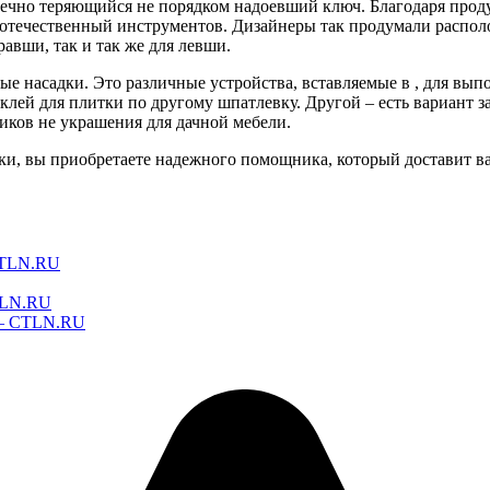
о вечно теряющийся не порядком надоевший ключ. Благодаря про
и отечественный инструментов. Дизайнеры так продумали распо
равши, так и так же для левши.
ые насадки. Это различные устройства, вставляемые в , для вы
 клей для плитки по другому шпатлевку. Другой – есть вариант
иков не украшения для дачной мебели.
ки, вы приобретаете надежного помощника, который доставит в
CTLN.RU
TLN.RU
 – CTLN.RU