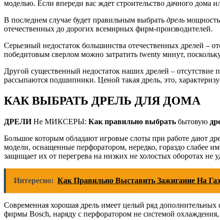
моделью. Если впереди вас ждет строительство дачного дома и
В последнем случае будет правильным выбрать
дрель
мощностью
отечественных до дорогих всемирных фирм-производителей.
Серьезный недостаток большинства отечественных дрелей – отсу
победитовым сверлом можно затратить twenty минут, поскольку 
Другой существенный недостаток наших дрелей – отсутствие пы
рассыпаются подшипники. Ценой такая дрель, это, характеризует
КАК ВЫБРАТЬ ДРЕЛЬ ДЛЯ ДОМА
ДРЕЛИ
Не МИКСЕРЫ:
Как правильно выбрать
бытовую
др
Большое которым обладают игровые слоты при работе дают дре
модели, оснащенные перфоратором, нередко, гораздо слабее и
защищает их от перегрева на низких не холостых оборотах не у
Интересно:
Как Правильно Выставить Зажигание На Га
Современная хорошая дрель имеет целый ряд дополнительных ф
фирмы Bosch, наряду с перфоратором не системой охлаждения, 