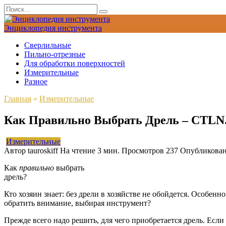
Перейти
Search
к
for:
содержанию
Энциклопедия инструмента
Сверлильные
Пильно-отрезные
Для обработки поверхностей
Измерительные
Разное
Главная
»
Измерительные
Как Правильно Выбрать Дрель – CTLN
Измерительные
Автор
tauroskiff
На чтение
3 мин.
Просмотров
237
Опубликова
Как
правильно
выбрать
дрель?
Кто хозяин знает: без дрели в хозяйстве не обойдется. Особенн
обратить внимание, выбирая инструмент?
Прежде всего надо решить, для чего приобретается дрель. Есл