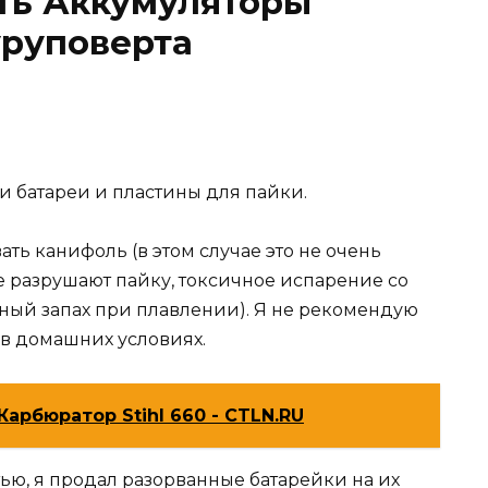
ть Аккумуляторы
руповерта
и батареи и пластины для пайки.
ть канифоль (в этом случае это не очень
е разрушают пайку, токсичное испарение со
ьный запах при плавлении). Я не рекомендую
 в домашних условиях.
арбюратор Stihl 660 - CTLN.RU
ью, я продал разорванные батарейки на их