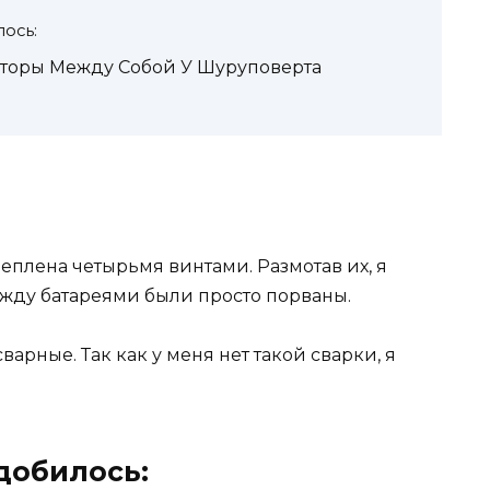
ось:
яторы Между Собой У Шуруповерта
еплена четырьмя винтами. Размотав их, я
ежду батареями были просто порваны.
рные. Так как у меня нет такой сварки, я
добилось: