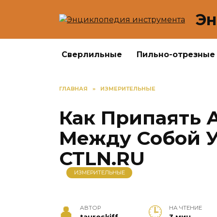
Перейти
Эн
к
содержанию
Сверлильные
Пильно-отрезные
ГЛАВНАЯ
»
ИЗМЕРИТЕЛЬНЫЕ
Как Припаять 
Между Собой У
CTLN.RU
ИЗМЕРИТЕЛЬНЫЕ
АВТОР
НА ЧТЕНИЕ