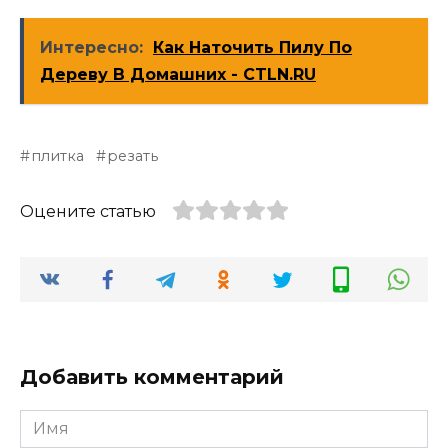
Интересно:
Как Наточить Пилу По
Дереву В Домашних - CTLN.RU
плитка
резать
Оцените статью
Добавить комментарий
Имя
*