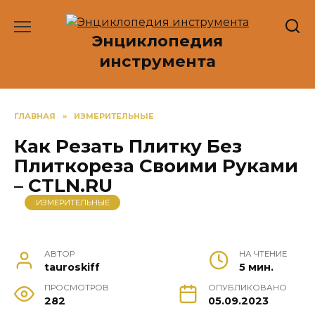
Перейти
к
Энциклопедия
содержанию
инструмента
ГЛАВНАЯ
»
ИЗМЕРИТЕЛЬНЫЕ
Как Резать Плитку Без
Плиткореза Своими Руками
– CTLN.RU
ИЗМЕРИТЕЛЬНЫЕ
АВТОР
НА ЧТЕНИЕ
tauroskiff
5 мин.
ПРОСМОТРОВ
ОПУБЛИКОВАНО
282
05.09.2023