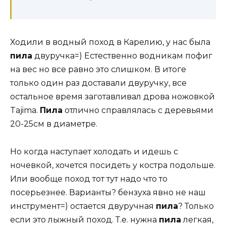
Ходили в водный поход в Карелию, у нас была
пила
двуручка=) Естественно водникам пофиг
на вес но все равно это слишком. В итоге
только один раз доставали двуручку, все
остальное время заготавливал дрова ножовкой
Tajima.
Пила
отлично справлялась с деревьями
20-25см в диаметре.
Но когда наступает холодать и идешь с
ночевкой, хочется посидеть у костра подольше.
Или вообще поход тот тут надо что то
посерьезнее. Варианты? бензуха явно не наш
инструмент=) остается двуручная
пила
? Только
если это лыжный поход. Т.е. нужна
пила
легкая,