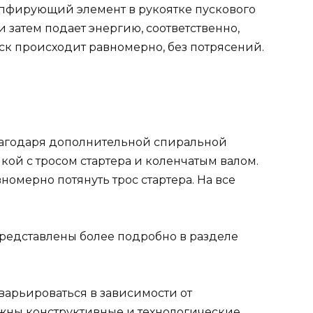
пфирующий элемент в рукоятке пускового
 затем подает энергию, соответственно,
уск происходит равномерно, без потрясений.
лагодаря дополнительной спиральной
ой с тросом стартера и коленчатым валом.
номерно потянуть трос стартера. На все
редставлены более подробно в разделе
варьироваться в зависимости от
жны конструктивные и технологические