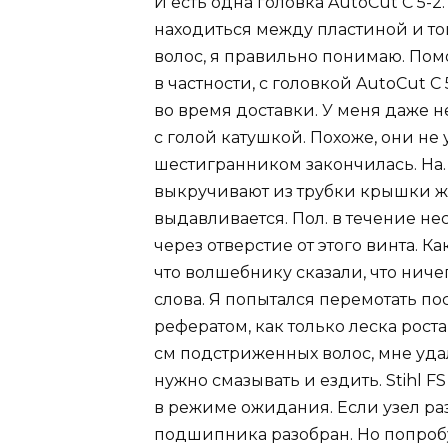
И есть одна головка AutoCut C 5-2
находиться между пластиной и той
волос, я правильно понимаю. Пом
в частности, с головкой AutoCut C 
во время доставки. У меня даже н
с голой катушкой. Похоже, они не
шестигранником закончилась. На. 
выкручивают из трубки крышки жир
выдавливается. Пол. в течение не
через отверстие от этого винта. К
что волшебнику сказали, что ниче
слова. Я попытался перемотать по
рефератом, как только леска рост
см подстриженных волос, мне удал
нужно смазывать и ездить. Stihl FS 
в режиме ожидания. Если узел раз
подшипника разобран. Но попробуй