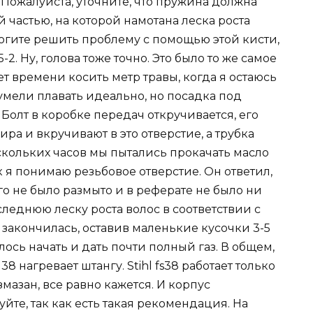
. Пожалуйста, уточните, что пружина должна
 частью, на которой намотана леска роста
огите решить проблему с помощью этой кисти,
5-2. Ну, голова тоже точно. Это было то же самое
ет времени косить метр травы, когда я остаюсь
 умели плавать идеально, но посадка под
Болт в коробке передач откручивается, его
а и вкручивают в это отверстие, а трубка
скольких часов мы пытались прокачать масло
ак я понимаю резьбовое отверстие. Он ответил,
го не было размыто и в реферате не было ни
следнюю леску роста волос в соответствии с
а закончилась, оставив маленькие кусочки 3-5
ось начать и дать почти полный газ. В общем,
38 нагревает штангу. Stihl fs38 работает только
мазан, все равно кажется. И корпус
те, так как есть такая рекомендация. На