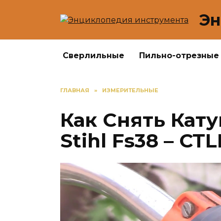
Перейти
Эн
к
содержанию
Сверлильные
Пильно-отрезные
ГЛАВНАЯ
»
ИЗМЕРИТЕЛЬНЫЕ
Как Снять Кат
Stihl Fs38 – CT