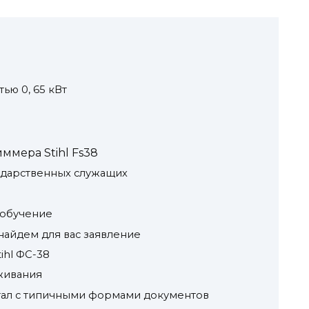
ью 0, 65 кВт
ммера Stihl Fs38
ударственных служащих
а обучение
 найдем для вас заявление
ihl ФС-38
уживания
портал с типичными формами документов