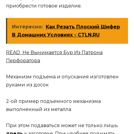
приобрести готовое изделие.
Интересно:
Как Резать Плоский Шифер
В Домашних Условиях - CTLN.RU
READ Не Вынимается Бур Из Патрона
Перфоратора
Механизм подъема и опускания изготовлен
руками из досок
2-ой пример подъемного механизма
выполненный из металла
При этом подаваться может не только лишь
дрель
к заготовке. При удобнее подымать