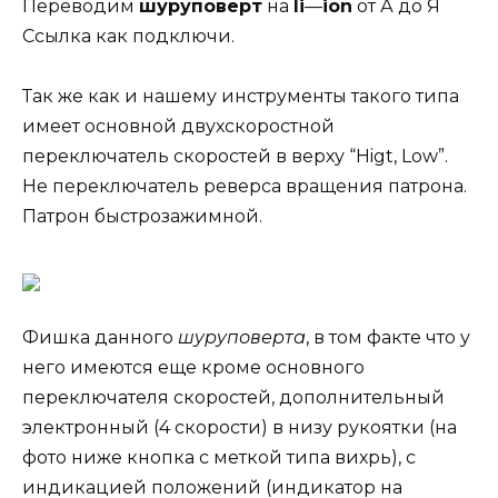
Переводим
шуруповерт
на
li
—
ion
от А до Я
Ссылка как подключи.
Так же как и нашему инструменты такого типа
имеет основной двухскоростной
переключатель скоростей в верху “Higt, Low”.
Не переключатель реверса вращения патрона.
Патрон быстрозажимной.
Фишка данного
шуруповерта
, в том факте что у
него имеются еще кроме основного
переключателя скоростей, дополнительный
электронный (4 скорости) в низу рукоятки (на
фото ниже кнопка с меткой типа вихрь), с
индикацией положений (индикатор на