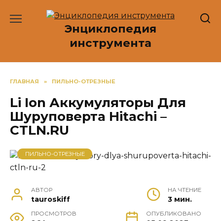
Перейти
к
Энциклопедия
содержанию
инструмента
ГЛАВНАЯ
»
ПИЛЬНО-ОТРЕЗНЫЕ
Li Ion Аккумуляторы Для
Шуруповерта Hitachi –
CTLN.RU
ПИЛЬНО-ОТРЕЗНЫЕ
АВТОР
НА ЧТЕНИЕ
tauroskiff
3 мин.
ПРОСМОТРОВ
ОПУБЛИКОВАНО