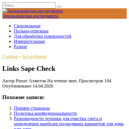
Перейти
Search
к
for:
содержанию
Энциклопедия инструмента
Сверлильные
Пильно-отрезные
Для обработки поверхностей
Измерительные
Разное
Главная
»
Без рубрики
Links Sape Check
Автор
Ринат Ахметов
На чтение
мин.
Просмотров
194
Опубликовано
14.04.2026
Похожие записи:
Пример страницы
Политика конфиденциальности
Разновидности техники для очистки снега и
определение наиболее подходящих вариантов для дома
или дачи