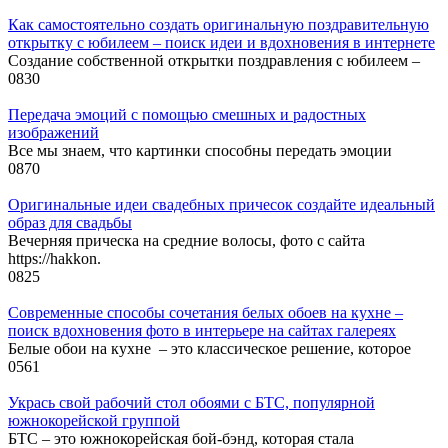
Как самостоятельно создать оригинальную поздравительную
открытку с юбилеем – поиск идеи и вдохновения в интернете
Создание собственной открытки поздравления с юбилеем –
0
830
Передача эмоций с помощью смешных и радостных
изображений
Все мы знаем, что картинки способны передать эмоции
0
870
Оригинальные идеи свадебных причесок создайте идеальный
образ для свадьбы
Вечерняя прическа на средние волосы, фото с сайта
https://hakkon.
0
825
Современные способы сочетания белых обоев на кухне –
поиск вдохновения фото в интерьере на сайтах галереях
Белые обои на кухне – это классическое решение, которое
0
561
Укрась свой рабочий стол обоями с БТС, популярной
южнокорейской группой
БТС – это южнокорейская бой-бэнд, которая стала