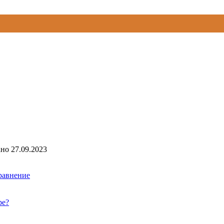
ано
27.09.2023
сравнение
ре?