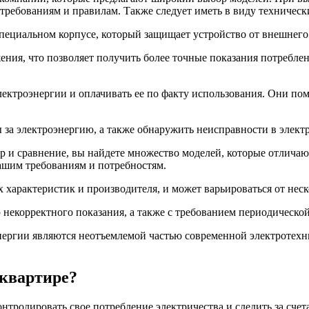
требованиям и правилам. Также следует иметь в виду техническ
пециальном корпусе, который защищает устройство от внешнего 
ия, что позволяет получить более точные показания потреблен
лектроэнергии и оплачивать ее по факту использования. Они по
 за электроэнергию, а также обнаружить неисправности в элект
ор и сравнение, вы найдете множество моделей, которые отлича
вашим требованиям и потребностям.
 характеристик и производителя, и может варьироваться от неск
 некорректного показания, а также с требованием периодическо
энергии являются неотъемлемой частью современной электротех
 квартире?
онтролировать свое потребление электричества и следить за сче