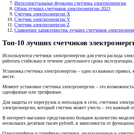
Интеллектуальные функции счетчика электроэнергии
Обзор лучших счетчиков электроэнергии 2023
Счетчик электроэнергии X
Счетчик электроэнергии Y
Счетчик электроэнергии Z
Сравнение характеристик лучших счетчиков электроэнер
Топ-10 лучших счетчиков электроэнерги
Используются счетчики электроэнергии для учета расхода эле
работать стабильно в течение длительного срока эксплуатации.
Установка счетчика электроэнергии – одно из важных правил,
месте.
Момент установки счетчика электроэнергии – это возможность
однофазные или трехфазные.
Для защиты от перегрузок и неполадок в сети, счетчики эле
электроэнергии, который счетчик может учесть – это важный п
В интернет-магазине представлено большое количество моделей
нескольких десятков тысяч рублей, в зависимости от функциона
Однотарифные и тарифные счетчики, индукционные и электронн