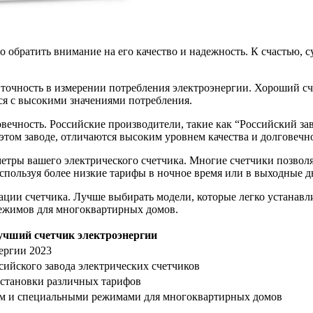
о обратить внимание на его качество и надежность. К счастью,
 точность в измерении потребления электроэнергии. Хороший с
ся с высокими значениями потребления.
овечность. Российские производители, такие как “Российский за
этом заводе, отличаются высоким уровнем качества и долговечн
етры вашего электрического счетчика. Многие счетчики позвол
используя более низкие тарифы в ночное время или в выходные д
ации счетчика. Лучше выбирать модели, которые легко устанав
режимов для многоквартирных домов.
учший счетчик электроэнергии
ергии 2023
сийского завода электрических счетчиков
становки различных тарифов
м и специальными режимами для многоквартирных домов