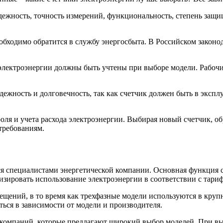
дежность, точность измерений, функциональность, степень защ
обходимо обратится в службу энергосбыта. В Российском законо
электроэнергии должны быть учтены при выборе модели. Рабочи
дежность и долговечность, так как счетчик должен быть в экспл
оля и учета расхода электроэнергии. Выбирая новый счетчик, о
требованиям.
ся специалистами энергетической компании. Основная функция с
изировать использование электроэнергии в соответствии с тари
щений, в то время как трехфазные модели используются в круп
ся в зависимости от модели и производителя.
компаний, которые предлагают широкий выбор моделей. При выб