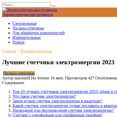
Перейти
Search
к
for:
содержанию
Энциклопедия инструмента
Сверлильные
Пильно-отрезные
Для обработки поверхностей
Измерительные
Разное
Главная
»
Пильно-отрезные
Лучшие счетчики электроэнергии 2023
Пильно-отрезные
Автор
tauroskiff
На чтение
16 мин.
Просмотров
427
Опубликов
Содержание
Топ-10 лучших счетчиков электроэнергии 2023: обзор и 
Что такое счетчик электроэнергии?
Зачем нужен счетчик электроэнергии в квартире?
Какой счетчик электроэнергии лучше поставить в кварти
Проводной или беспроводной счетчик электроэнергии?
Счетчик с однофазным или трехфазным тарифом?