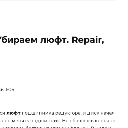
 Убираем
люфт
.
Repair
,
ь: 606
лся
люфт
подшипника редуктора, и диск начал
ешено менять подшипник. Не обошлось конечно