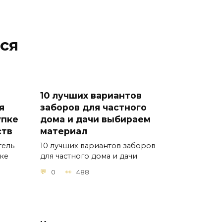
ся
10 лучших вариантов
я
заборов для частного
упке
дома и дачи выбираем
ств
материал
тель
10 лучших вариантов заборов
пке
для частного дома и дачи
0
488