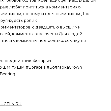
ых головок болтов, крепящих флянец. В целом
орые любят понтиться в комментариях-
ъемником, поэтому и одет съемником.Для
ругих, есть ролик
 комментаторов, с двадцатью высшими
аслей, комменты отключены.Для людей,
 писать комменты под ролико. ссылку на
менаподшипникабогарки
тУШМ #УШМ #Богарка #БолгаркаCrown
Bearing.
 – CTLN.RU