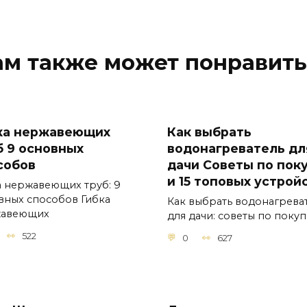
ам также может понравить
ка нержавеющих
Как выбрать
б 9 основных
водонагреватель дл
собов
дачи Советы по пок
и 15 топовых устрой
а нержавеющих труб: 9
вных способов Гибка
Как выбрать водонагрева
жавеющих
для дачи: советы по поку
522
0
627