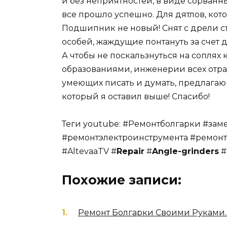
и без неприятностей, в виде сорванн
все прошло успешно. Для дятлов, кот
Подшипник не новый! Снят с дрели с
особей, жаждущие понтануть за счет д
А чтобы не поскальзнуться на соплях
образованиями, инженерии всех отр
умеющих писать и думать, предлагаю
который я оставил выше! Спасибо!
Теги youtube: #Ремонтболгарки #за
#ремонтэлектроинструмента #ремон
#AltevaaTV #
Repair
#
Angle-grinders
#
Похожие записи:
Ремонт Болгарки Своими Руками.