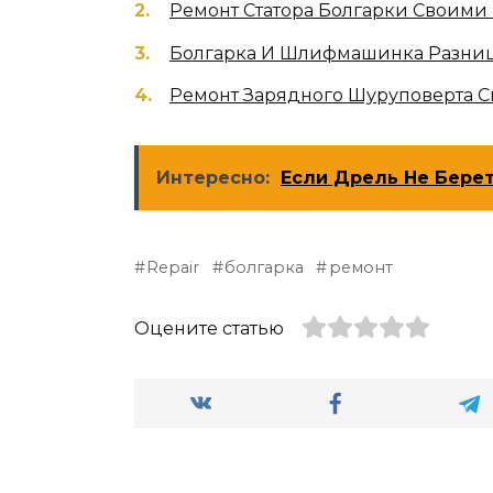
Ремонт Статора Болгарки Своими
Болгарка И Шлифмашинка Разниц
Ремонт Зарядного Шуруповерта С
Интересно:
Если Дрель Не Берет
Repair
болгарка
ремонт
Оцените статью