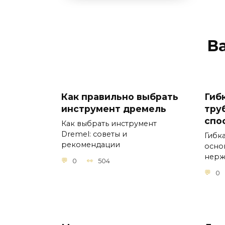
В
Как правильно выбрать
Гиб
инструмент дремель
тру
спо
Как выбрать инструмент
Dremel: советы и
Гибк
рекомендации
осно
нер
0
504
0