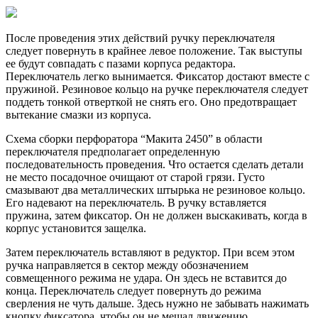
После проведения этих действий ручку переключателя
следует повернуть в крайнее левое положение. Так выступы
ее будут совпадать с пазами корпуса редактора.
Переключатель легко вынимается. Фиксатор достают вместе с
пружиной. Резиновое кольцо на ручке переключателя следует
поддеть тонкой отверткой не снять его. Оно предотвращает
вытекание смазки из корпуса.
Схема сборки перфоратора “Макита 2450” в области
переключателя предполагает определенную
последовательность проведения. Что остается сделать детали
не место посадочное очищают от старой грязи. Густо
смазывают два металлических штырька не резиновое кольцо.
Его надевают на переключатель. В ручку вставляется
пружина, затем фиксатор. Он не должен выскакивать, когда в
корпус установится защелка.
Затем переключатель вставляют в редуктор. При всем этом
ручка направляется в сектор между обозначением
совмещенного режима не удара. Он здесь не вставится до
конца. Переключатель следует повернуть до режима
сверления не чуть дальше. Здесь нужно не забывать нажимать
кнопку фиксатора, чтобы он не мешал движению.