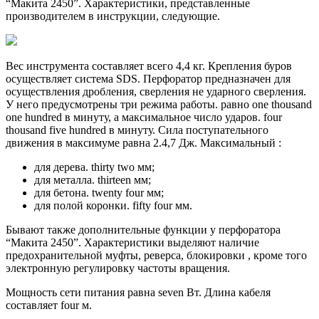
“Макита 2450”. Характеристики, представленные
производителем в инструкции, следующие.
Вес инструмента составляет всего 4,4 кг. Крепления буров
осуществляет система SDS. Перфоратор предназначен для
осуществления дробления, сверления не ударного сверления.
У него предусмотрены три режима работы. равно one thousand
one hundred в минуту, а максимальное число ударов. four
thousand five hundred в минуту. Сила поступательного
движения в максимуме равна 2.4,7 Дж. Максимальный :
для дерева. thirty two мм;
для металла. thirteen мм;
для бетона. twenty four мм;
для полой коронки. fifty four мм.
Бывают также дополнительные функции у перфоратора
“Макита 2450”. Характеристики выделяют наличие
предохранительной муфты, реверса, блокировки , кроме того
электронную регулировку частоты вращения.
Мощность сети питания равна seven Вт. Длина кабеля
составляет four м.