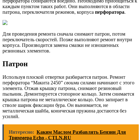
перфоратора собираются воедино. Необходимо приобщиться к
каждым пунктом таких работ. Они выполняются в области
патрона, переключателя режимов, корпуса
перфоратора
.
Для проведения ремонта сначала снимают патрон, потом
переключатель скоростей. Позже выполняют ремонт внутри
корпуса. Производится замена смазки не изношенных
резиновых элементов.
Патрон
Используя плоской отвертки разбирается патрон. Ремонт
перфоратора “Макита 2450”
своими
силами начинают с этого
элемента. Отжав крышку патрона, снимают резиновый
пыльник. Демонтируется стопорное кольцо. Затем снимается
крышка патрона не металлическое кольцо. Оно запирает в
стволе шарик фиксации бура. Он вынимается, не
металлическая шайба, коническая пружина достаются без
усилий.
Интересно:
Каким Маслом Разбавлять Бензин Для
Триммера Echo - CTLN.RU