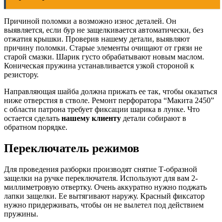
Причиной поломки а возможно износ деталей. Он
выявляется, если бур не защелкивается автоматически, без
отжатия крышки. Проверив нашему детали, выявляют
причину поломки. Старые элементы очищают от грязи не
старой смазки. Шарик густо обрабатывают новым маслом.
Коническая пружина устанавливается узкой стороной к
резистору.
Направляющая шайба должна прижать ее так, чтобы оказаться
ниже отверстия в стволе. Ремонт перфоратора “Макита 2450”
с области патрона требует фиксации шарика в лунке. Что
остается сделать
нашему клиенту
детали собирают в
обратном порядке.
Переключатель режимов
Для проведения разборки производят снятие Т-образной
защелки на ручке переключателя. Используют для вам 2-
миллиметровую отвертку. Очень аккуратно нужно поджать
лапки защелки. Ее вытягивают наружу. Красный фиксатор
нужно придерживать, чтобы он не вылетел под действием
пружины.