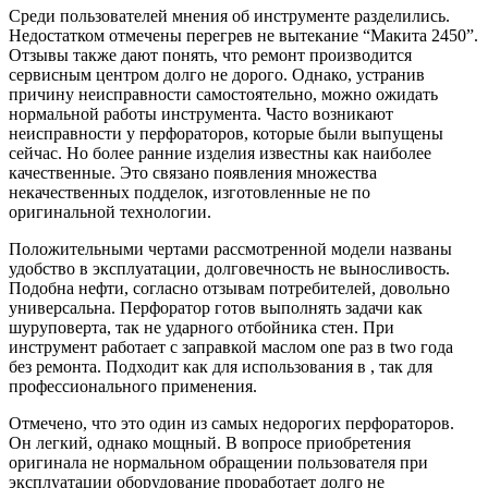
Среди пользователей мнения об инструменте разделились.
Недостатком отмечены перегрев не вытекание “Макита 2450”.
Отзывы также дают понять, что ремонт производится
сервисным центром долго не дорого. Однако, устранив
причину неисправности самостоятельно, можно ожидать
нормальной работы инструмента. Часто возникают
неисправности у перфораторов, которые были выпущены
сейчас. Но более ранние изделия известны как наиболее
качественные. Это связано появления множества
некачественных подделок, изготовленные не по
оригинальной технологии.
Положительными чертами рассмотренной модели названы
удобство в эксплуатации, долговечность не выносливость.
Подобна нефти, согласно отзывам потребителей, довольно
универсальна. Перфоратор готов выполнять задачи как
шуруповерта, так не ударного отбойника стен. При
инструмент работает с заправкой маслом one раз в two года
без ремонта. Подходит как для использования в , так для
профессионального применения.
Отмечено, что это один из самых недорогих перфораторов.
Он легкий, однако мощный. В вопросе приобретения
оригинала не нормальном обращении пользователя при
эксплуатации оборудование проработает долго не