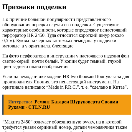
Признаки подделки
По причине большой популярности представленного
оборудования нередки случаи его подделки. Существуют
характерные особенности, которые определяют ненастоящий
перфоратор HR 2450. Туда относится короткий шнур (около
0,5 м). Буквы на черных застежках чемодана у подделки
матовые, а у оригинала. блестящие.
На фото перфоратора в инструкции у настоящего изделия фон
светло-серый, почти белый. У копии будет темный, глухой
цвет заднего плана изображения.
Если на чемоданчике модели HR two thousand four указана для
производителя Япония, это ненастоящий инструмент. На
оригинале написано: “Made in P.R.C.”, т. е. “сделано в Китае”.
Интересно:
Ремонт Батареи Шуруповерта Своими
Руками - CTLN.RU
“Макита 2450” означает обрезиненную ручку, на в которой
требуется указан серийный номер. детали чемоданчика также