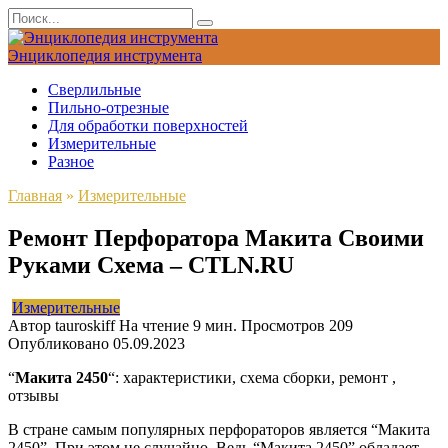
Перейти
Search
к
for:
содержанию
Энциклопедия инструмента
Сверлильные
Пильно-отрезные
Для обработки поверхностей
Измерительные
Разное
Главная
»
Измерительные
Ремонт Перфоратора Макита Своими
Руками Схема – CTLN.RU
Измерительные
Автор
tauroskiff
На чтение
9 мин.
Просмотров
209
Опубликовано
05.09.2023
“
Макита 2450
“: характеристики, схема сборки, ремонт ,
отзывы
В стране самым популярных перфораторов является “Макита
2450”. При этом не случайно. Ведь “Макита 2450” обладает