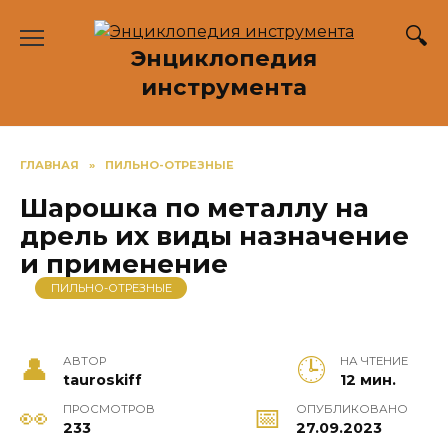
Перейти
к
Энциклопедия
содержанию
инструмента
ГЛАВНАЯ
»
ПИЛЬНО-ОТРЕЗНЫЕ
Шарошка по металлу на
дрель их виды назначение
и применение
ПИЛЬНО-ОТРЕЗНЫЕ
АВТОР
НА ЧТЕНИЕ
tauroskiff
12 мин.
ПРОСМОТРОВ
ОПУБЛИКОВАНО
233
27.09.2023