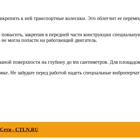
рикрепить к ней транспортные колесики. Это облегчит ее перем
 повысить, закрепив в передней части конструкции специальну
ь не могла попасти на работающий двигатель.
аной поверхности на глубину до ten сантиметров. Для площадок
овке. Не забудьте перед работой надеть специальные виброперчат
 Сети - CTLN.RU