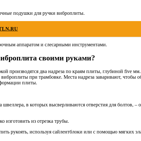
стичные подушки для ручки виброплиты.
CTLN.RU
арочным аппаратом и слесарными инструментами.
 виброплита
своими руками
?
ой производятся два надреза по краям плиты, глубиной five мм.
 виброплиты при трамбовке. Места надреза заваривают, чтобы 
еформации плиты.
 швеллера, в которых высверливаются отверстия для болтов, – о
ко изготовить из отрезка трубы.
епить рукоять, используя сайлентблоки или с помощью мягких 