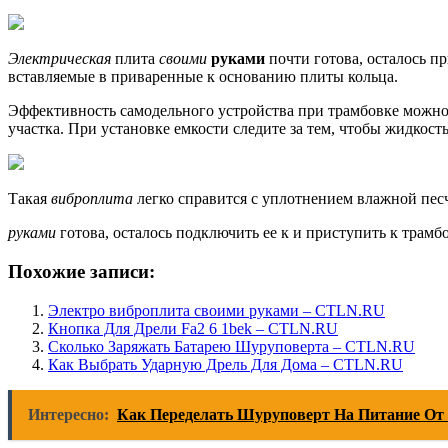
Электрическая
плита
своими
руками
почти готова, осталось п
вставляемые в приваренные к основанию плиты кольца.
Эффективность самодельного устройства при трамбовке можно
участка. При установке емкости следите за тем, чтобы жидкост
Такая
виброплита
легко справится с уплотнением влажной песч
руками
готова, осталось подключить ее к и приступить к трамб
Похожие записи:
Электро виброплита своими руками – CTLN.RU
Кнопка Для Дрели Fa2 6 1bek – CTLN.RU
Сколько Заряжать Батарею Шуруповерта – CTLN.RU
Как Выбрать Ударную Дрель Для Дома – CTLN.RU
Интересно:
Как Переделать Шуруповерт На Питание От