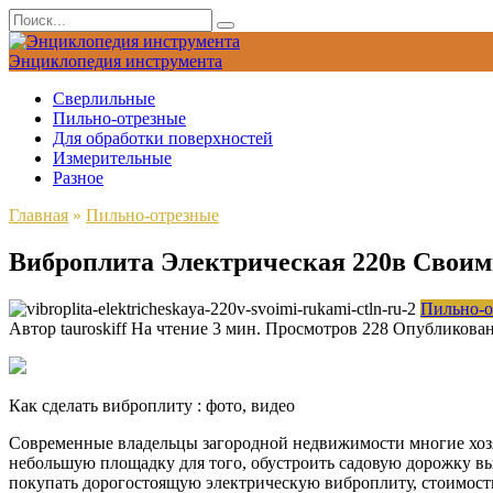
Перейти
Search
к
for:
содержанию
Энциклопедия инструмента
Сверлильные
Пильно-отрезные
Для обработки поверхностей
Измерительные
Разное
Главная
»
Пильно-отрезные
Виброплита Электрическая 220в Свои
Пильно-о
Автор
tauroskiff
На чтение
3 мин.
Просмотров
228
Опубликова
Как сделать виброплиту : фото, видео
Современные владельцы загородной недвижимости многие хозя
небольшую площадку для того, обустроить садовую дорожку вы
покупать дорогостоящую электрическую виброплиту, стоимость