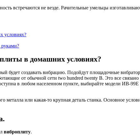
жность встречаются не везде. Рачительные умельцы изготавливаю
х условиях?
и руками?
оплиты в домашних условиях?
торый будет создавать вибрацию. Подойдут площадочные вибрато
отающие от обычной сети two hundred twenty В. Это все связано 
доступна в любом населенном пункте, выбирайте модели ИВ-99Е
 металла или какая-то крупная деталь станка. Основное условие
а.
ал
виброплиту
.