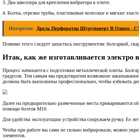
3. Два швеллера для крепления вибратора к плите.
4. Болты, отрезки трубы, пластиковые колесики и мягкие эла
Интересно:
Дрель Перфоратор Шуруповерт В Одном - 
Помимо этого следует запастись инструментом: болгаркой, св
Итак, как же изготавливается электро
Процесс начинается с подготовки металлической плиты. Болгарк
градусов. Тем самым мы предотвратим возможное закапывание
должны быть выполнены профессионально, чтобы избежать д
Далее на предварительно размеченные места привариваются оба
помощи болтов М10.
Для удобства эксплуатации устройства сооружаем ручку. Ее лег
Чтобы при работе вы сами не сильно вибрировали, можно укр
элементов.