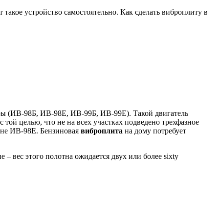
т такое устройство самостоятельно. Как сделать виброплиту в
ры (ИВ-98Б, ИВ-98Е, ИВ-99Б, ИВ-99Е). Такой двигатель
с той целью, что не на всех участках подведено трехфазное
 не ИВ-98Е. Бензиновая
виброплита
на дому потребует
 – вес этого полотна ожидается двух или более sixty