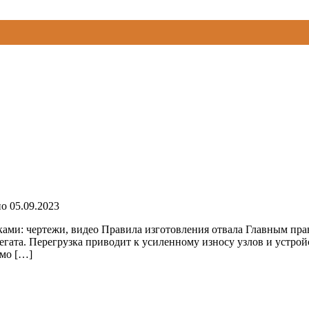
но
05.09.2023
уками: чертежи, видео Правила изготовления отвала Главным пра
регата. Перегрузка приводит к усиленному износу узлов и устро
имо […]