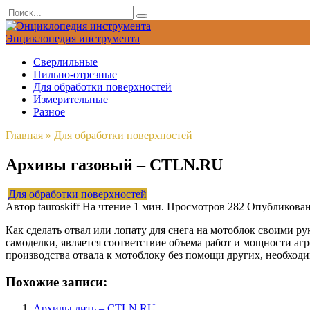
Перейти
Search
к
for:
содержанию
Энциклопедия инструмента
Сверлильные
Пильно-отрезные
Для обработки поверхностей
Измерительные
Разное
Главная
»
Для обработки поверхностей
Архивы газовый – CTLN.RU
Для обработки поверхностей
Автор
tauroskiff
На чтение
1 мин.
Просмотров
282
Опубликова
Как сделать отвал или лопату для снега на мотоблок своими р
самоделки, является соответствие объема работ и мощности аг
производства отвала к мотоблоку без помощи других, необход
Похожие записи:
Архивы лить – CTLN.RU