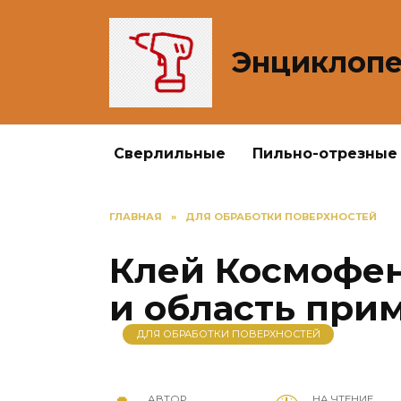
Перейти
к
содержанию
Энциклопе
Сверлильные
Пильно-отрезные
ГЛАВНАЯ
»
ДЛЯ ОБРАБОТКИ ПОВЕРХНОСТЕЙ
Клей Космофен
и область при
ДЛЯ ОБРАБОТКИ ПОВЕРХНОСТЕЙ
АВТОР
НА ЧТЕНИЕ