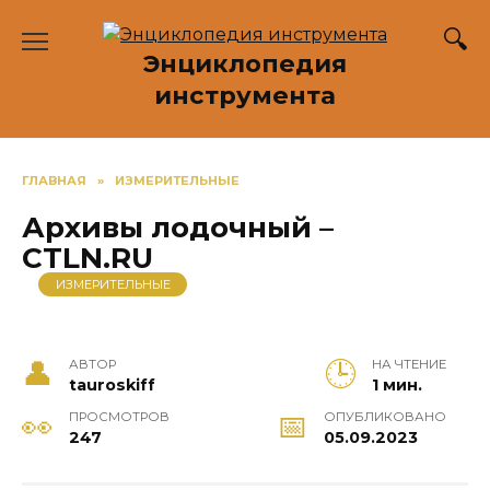
Перейти
к
Энциклопедия
содержанию
инструмента
ГЛАВНАЯ
»
ИЗМЕРИТЕЛЬНЫЕ
Архивы лодочный –
CTLN.RU
ИЗМЕРИТЕЛЬНЫЕ
АВТОР
НА ЧТЕНИЕ
tauroskiff
1 мин.
ПРОСМОТРОВ
ОПУБЛИКОВАНО
247
05.09.2023