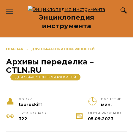
Перейти
к
Энциклопедия
содержанию
инструмента
ГЛАВНАЯ
»
ДЛЯ ОБРАБОТКИ ПОВЕРХНОСТЕЙ
Архивы переделка –
CTLN.RU
ДЛЯ ОБРАБОТКИ ПОВЕРХНОСТЕЙ
АВТОР
НА ЧТЕНИЕ
tauroskiff
мин.
ПРОСМОТРОВ
ОПУБЛИКОВАНО
322
05.09.2023