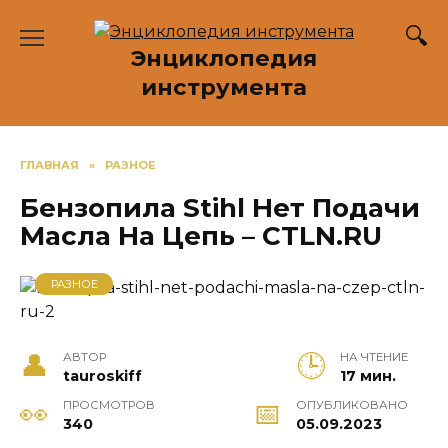
Перейти
к
Энциклопедия
содержанию
инструмента
ГЛАВНАЯ
»
РАЗНОЕ
Бензопила Stihl Нет Подачи
Масла На Цепь – CTLN.RU
РАЗНОЕ
АВТОР
НА ЧТЕНИЕ
tauroskiff
17 мин.
ПРОСМОТРОВ
ОПУБЛИКОВАНО
340
05.09.2023