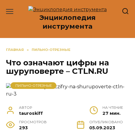
Перейти
к
Энциклопедия
содержанию
инструмента
ГЛАВНАЯ
»
ПИЛЬНО-ОТРЕЗНЫЕ
Что означают цифры на
шуруповерте – CTLN.RU
ПИЛЬНО-ОТРЕЗНЫЕ
АВТОР
НА ЧТЕНИЕ
tauroskiff
27 мин.
ПРОСМОТРОВ
ОПУБЛИКОВАНО
293
05.09.2023