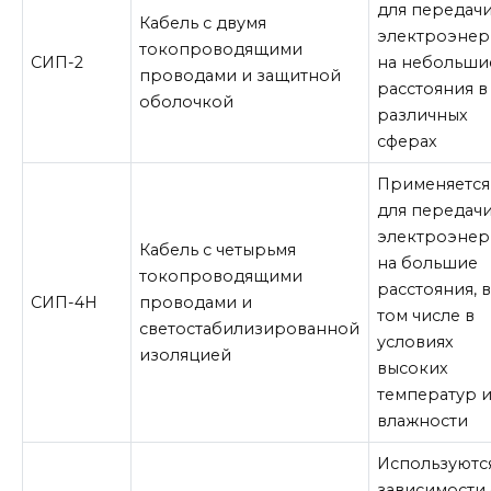
для передач
Кабель с двумя
электроэнер
токопроводящими
СИП-2
на небольши
проводами и защитной
расстояния в
оболочкой
различных
сферах
Применяется
для передач
электроэнер
Кабель с четырьмя
на большие
токопроводящими
расстояния, 
СИП-4Н
проводами и
том числе в
светостабилизированной
условиях
изоляцией
высоких
температур 
влажности
Используютс
зависимости 