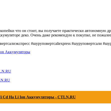
те копейки что он стоит, вы получаете практически автономную
ккумуляторе деко. Очень даже рекомендую к покупке, не пожалее
вертсалиэкспресс #шуруповертсaliexpress #шуруповертсали #шу
Ion Аккумуляторы
TLN.RU
TLN.RU
i Cd На Li Ion Аккумуляторы - CTLN.RU