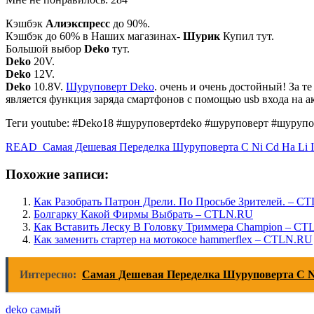
Кэшбэк
Алиэкспресс
до 90%.
Кэшбэк до 60% в Наших магазинах-
Шурик
Купил тут.
Большой выбор
Deko
тут.
Deko
20V.
Deko
12V.
Deko
10.8V.
Шуруповерт Deko
. очень и очень достойный! За 
является функция заряда смартфонов с помощью usb входа на а
Теги youtube: #Deko18 #шуруповертdeko #шуруповерт #шурупо
READ Самая Дешевая Переделка Шуруповерта С Ni Cd На Li 
Похожие записи:
Как Разобрать Патрон Дрели. По Просьбе Зрителей. – C
Болгарку Какой Фирмы Выбрать – CTLN.RU
Как Вставить Леску В Головку Триммера Champion – C
Как заменить стартер на мотокосе hammerflex – CTLN.RU
Интересно:
Самая Дешевая Переделка Шуруповерта С N
deko
самый