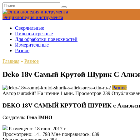
Перейти
Search
к
for:
содержанию
Энциклопедия инструмента
Сверлильные
Пильно-отрезные
Для обработки поверхностей
Измерительные
Разное
Главная
»
Разное
Deko 18v Самый Крутой Шурик С Алиэ
Разное
Автор
tauroskiff
На чтение
1 мин.
Просмотров
239
Опубликова
DEKO
18V
САМЫЙ КРУТОЙ
ШУРИК
с
Алиэксп
Создатель:
Гена IMHO
Размещено: 18 июл. 2017 г.
Просмотрено: 141 793 Мне понравилось: 639
Мне не понравилось: 284