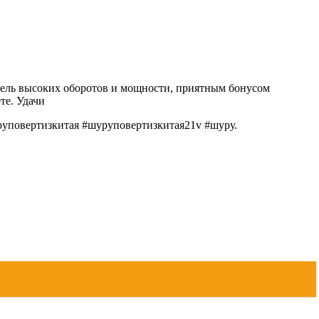
 дрель высоких оборотов и мощности, приятным бонусом
те. Удачи
руповертизкитая #шуруповертизкитая21v #шуру.