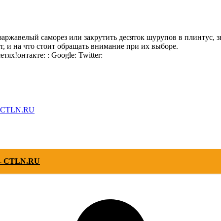
ь заржавелый саморез или закрутить десяток шурупов в плинтус, з
, и на что стоит обращать внимание при их выборе.
тях!онтакте: : Google: Twitter:
– CTLN.RU
 - CTLN.RU