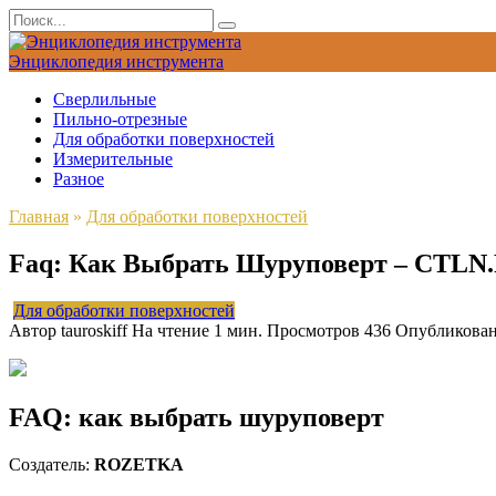
Перейти
Search
к
for:
содержанию
Энциклопедия инструмента
Сверлильные
Пильно-отрезные
Для обработки поверхностей
Измерительные
Разное
Главная
»
Для обработки поверхностей
Faq: Как Выбрать Шуруповерт – CTLN
Для обработки поверхностей
Автор
tauroskiff
На чтение
1 мин.
Просмотров
436
Опубликова
FAQ: как выбрать
шуруповерт
Создатель:
ROZETKA