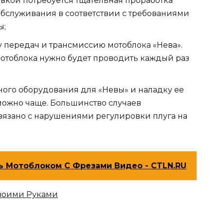
вкой потребуется тщательная проработка
обслуживания в соответствии с требованиями
ы;
 передач и трансмиссию мотоблока «Нева».
отоблока нужно будет проводить каждый раз
ого оборудования для «Невы» и наладку ее
можно чаще. Большинство случаев
язано с нарушениями регулировки плуга на
ь Мотоблоком С Фрезами Видео - CTLN.RU
Своими Руками