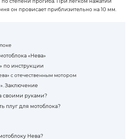
 по степени прогиба. При легком нажатии
мня он провисает приблизительно на 10 мм.
блоке
 мотоблока «Нева»
» по инструкции
ева» с отечественным мотором
а». Заключение
ка своими руками?
ть плуг для мотоблока?
 мотоблоку Нева?