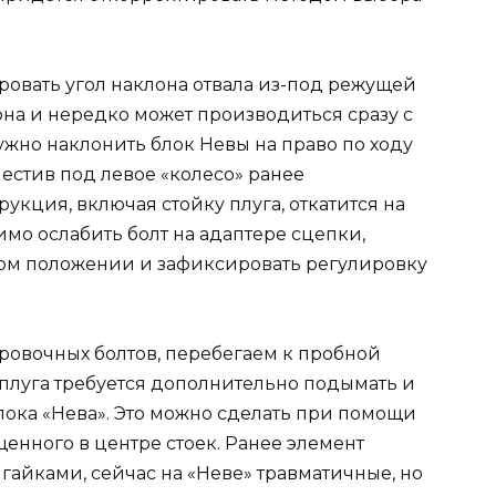
ровать угол наклона отвала из-под режущей
а и нередко может производиться сразу с
ужно наклонить блок Невы на право по ходу
оместив под левое «колесо» ранее
укция, включая стойку плуга, откатится на
мо ослабить болт на адаптере сцепки,
ном положении и зафиксировать регулировку
ровочных болтов, перебегаем к пробной
плуга требуется дополнительно подымать и
ока «Нева». Это можно сделать при помощи
енного в центре стоек. Ранее элемент
айками, сейчас на «Неве» травматичные, но