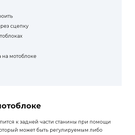
роить
ерез сцепку
отоблоках
а на мотоблоке
мотоблоке
репится к задней части станины при помощи
 который может быть регулируемым либо