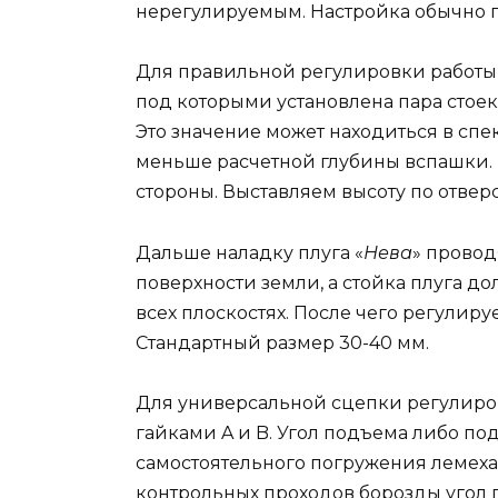
нерегулируемым. Настройка обычно п
Для правильной регулировки работы 
под которыми установлена ​​пара стое
Это значение может находиться в спе
меньше расчетной глубины вспашки. М
стороны. Выставляем высоту по отвер
Дальше наладку плуга «
Нева
» провод
поверхности земли, а стойка плуга д
всех плоскостях. После чего регулиру
Стандартный размер 30-40 мм.
Для универсальной сцепки регулиро
гайками A и B. Угол подъема либо п
самостоятельного погружения лемеха в
контрольных проходов борозды угол 