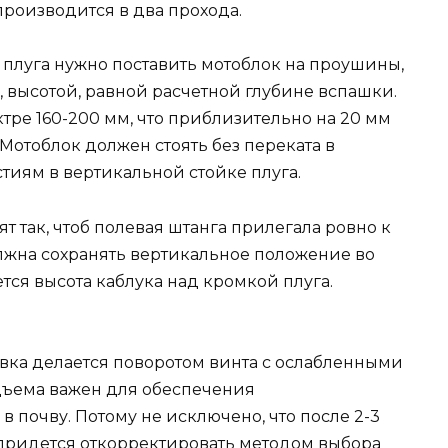
роизводится в два прохода.
плуга нужно поставить мотоблок на проушины,
к, высотой, равной расчетной глубине вспашки.
ктре 160-200 мм, что приблизительно на 20 мм
отоблок должен стоять без переката в
стиям в вертикальной стойке плуга.
ят так, чтоб полевая штанга прилегала ровно к
олжна сохранять вертикальное положение во
ется высота каблука над кромкой плуга.
вка делается поворотом винта с ослабленными
одъема важен для обеспечения
 почву. Потому не исключено, что после 2-3
придется откорректировать методом выбора