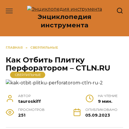
Перейти
к
Энциклопедия
содержанию
инструмента
ГЛАВНАЯ
»
СВЕРЛИЛЬНЫЕ
Как Отбить Плитку
Перфоратором – CTLN.RU
СВЕРЛИЛЬНЫЕ
АВТОР
НА ЧТЕНИЕ
tauroskiff
9 мин.
ПРОСМОТРОВ
ОПУБЛИКОВАНО
251
05.09.2023