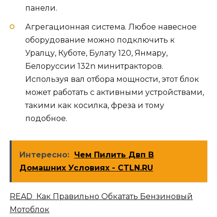
панели.
Агрегационная система. Любое навесное
оборудование можно подключить к
Уралцу, Куботе, Булату 120, Янмару,
Белоруссии 132n минитракторов.
Используя вал отбора мощности, этот блок
может работать с активными устройствами,
такими как косилка, фреза и тому
подобное.
Интересно:
Чем Пилить Двп В
Домашних Условиях - CTLN.RU
READ Как Правильно Обкатать Бензиновый
Мотоблок