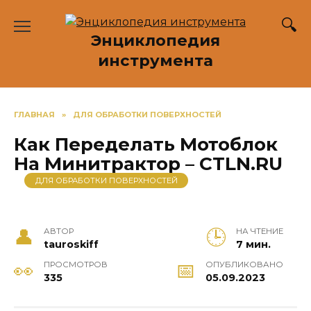
Перейти
к
Энциклопедия
содержанию
инструмента
ГЛАВНАЯ
»
ДЛЯ ОБРАБОТКИ ПОВЕРХНОСТЕЙ
Как Переделать Мотоблок
На Минитрактор – CTLN.RU
ДЛЯ ОБРАБОТКИ ПОВЕРХНОСТЕЙ
АВТОР
НА ЧТЕНИЕ
tauroskiff
7 мин.
ПРОСМОТРОВ
ОПУБЛИКОВАНО
335
05.09.2023