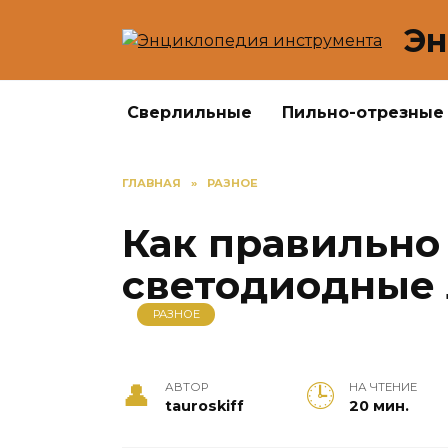
Перейти
Эн
к
содержанию
Сверлильные
Пильно-отрезные
ГЛАВНАЯ
»
РАЗНОЕ
Как правильно
светодиодные
РАЗНОЕ
АВТОР
НА ЧТЕНИЕ
tauroskiff
20 мин.