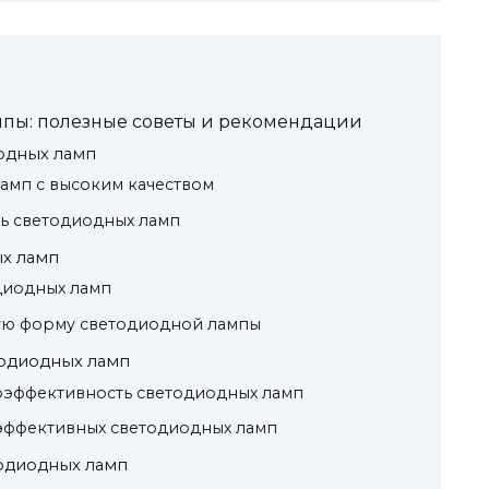
мпы: полезные советы и рекомендации
иодных ламп
амп с высоким качеством
ть светодиодных ламп
х ламп
диодных ламп
ую форму светодиодной лампы
одиодных ламп
оэффективность светодиодных ламп
эффективных светодиодных ламп
тодиодных ламп