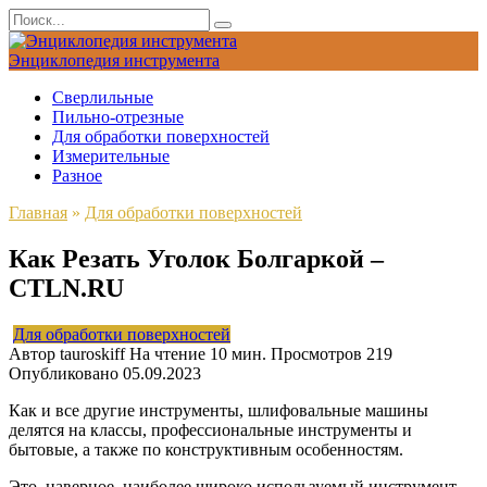
Перейти
Search
к
for:
содержанию
Энциклопедия инструмента
Сверлильные
Пильно-отрезные
Для обработки поверхностей
Измерительные
Разное
Главная
»
Для обработки поверхностей
Как Резать Уголок Болгаркой –
CTLN.RU
Для обработки поверхностей
Автор
tauroskiff
На чтение
10 мин.
Просмотров
219
Опубликовано
05.09.2023
Как и все другие инструменты, шлифовальные машины
делятся на классы, профессиональные инструменты и
бытовые, а также по конструктивным особенностям.
Это, наверное, наиболее широко используемый инструмент,