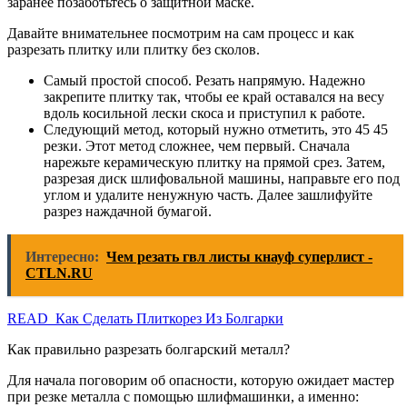
заранее позаботьтесь о защитной маске.
Давайте внимательнее посмотрим на сам процесс и как
разрезать плитку или плитку без сколов.
Самый простой способ. Резать напрямую. Надежно
закрепите плитку так, чтобы ее край оставался на весу
вдоль косильной лески скоса и приступил к работе.
Следующий метод, который нужно отметить, это 45 45
резки. Этот метод сложнее, чем первый. Сначала
нарежьте керамическую плитку на прямой срез. Затем,
разрезая диск шлифовальной машины, направьте его под
углом и удалите ненужную часть. Далее зашлифуйте
разрез наждачной бумагой.
Интересно:
Чем резать гвл листы кнауф суперлист -
CTLN.RU
READ Как Сделать Плиткорез Из Болгарки
Как правильно разрезать болгарский металл?
Для начала поговорим об опасности, которую ожидает мастер
при резке металла с помощью шлифмашинки, а именно: