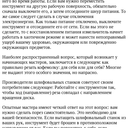
него во время работы. Если вам нужно переместить
инструмент на другую рабочую поверхность, обязательно
сначала выключите его, а затем отсоедините шнур питания. То
же самое следует сделать в случае отключения
электроэнергии. Как только питание отключено, выключите
инструмент и отсоедините его от сети. Если вы этого не
сделаете, то с восстановлением питания измельчитель начнет
работать в хаотичном режиме и может нанести непоправимый
ущерб вашему здоровью, окружающим или повреждению
окружающих предметов.
Наиболее распространенный вопрос, который возникает у
начинающих мастеров, заключается в следующем: как
правильно резать кофемолку: для себя или для себя? Многие
не выдают этого особого значения, но напрасно.
Производители шлифовальных станков советуют своим
потребителям следующее: Работайте с инструментом так,
чтобы ход (направление) реза совпадал с направлением
вращения диска.
Опытные мастера имеют четкий ответ на этот вопрос: вам
нужно сделать порез самостоятельно. Это необходимо для
вашей безопасности. Если вытащить шлифовальный станок из
ваших рук, инструмент будет брошен в противоположном
направлении от вас. Если вы порежетесь к себе, если