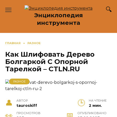
Перейти
к
Энциклопедия
содержанию
инструмента
ГЛАВНАЯ
»
РАЗНОЕ
Как Шлифовать Дерево
Болгаркой С Опорной
Тарелкой – CTLN.RU
РАЗНОЕ
АВТОР
НА ЧТЕНИЕ
tauroskiff
2 мин.
ПРОСМОТРОВ
ОПУБЛИКОВАНО