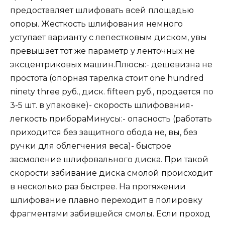
предоставляет шлифовать всей площадью
опоры. Жесткость шлифования немного
уступает варианту с лепестковым диском, увы
превышает тот же параметр у ленточных не
эксцентриковых машин.Плюсы:- дешевизна не
простота (опорная тарелка стоит one hundred
ninety three руб., диск. fifteen руб., продается по
3-5 шт. в упаковке)- скорость шлифования-
легкость прибораМинусы:- опасность (работать
приходится без защитного обода не, вы, без
ручки для облегчения веса)- быстрое
засмоление шлифовального диска. При такой
скорости забивание диска смолой происходит
в несколько раз быстрее. На протяжении
шлифование плавно переходит в полировку
фрагментами забившейся смолы. Если проход