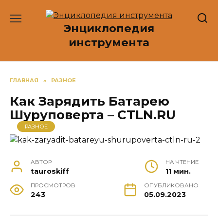
Перейти
к
Энциклопедия
содержанию
инструмента
ГЛАВНАЯ
»
РАЗНОЕ
Как Зарядить Батарею
Шуруповерта – CTLN.RU
РАЗНОЕ
АВТОР
НА ЧТЕНИЕ
tauroskiff
11 мин.
ПРОСМОТРОВ
ОПУБЛИКОВАНО
243
05.09.2023