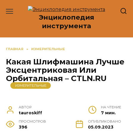
Перейти
к
Энциклопедия
содержанию
инструмента
ГЛАВНАЯ
»
ИЗМЕРИТЕЛЬНЫЕ
Какая Шлифмашина Лучше
Эксцентриковая Или
Орбитальная – CTLN.RU
ИЗМЕРИТЕЛЬНЫЕ
АВТОР
НА ЧТЕНИЕ
tauroskiff
7 мин.
ПРОСМОТРОВ
ОПУБЛИКОВАНО
396
05.09.2023