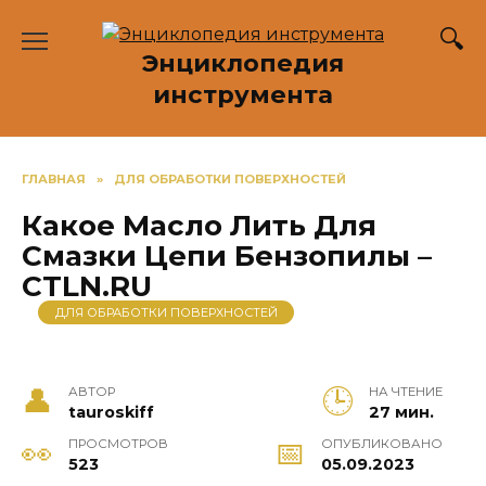
Перейти
к
Энциклопедия
содержанию
инструмента
ГЛАВНАЯ
»
ДЛЯ ОБРАБОТКИ ПОВЕРХНОСТЕЙ
Какое Масло Лить Для
Смазки Цепи Бензопилы –
CTLN.RU
ДЛЯ ОБРАБОТКИ ПОВЕРХНОСТЕЙ
АВТОР
НА ЧТЕНИЕ
tauroskiff
27 мин.
ПРОСМОТРОВ
ОПУБЛИКОВАНО
523
05.09.2023