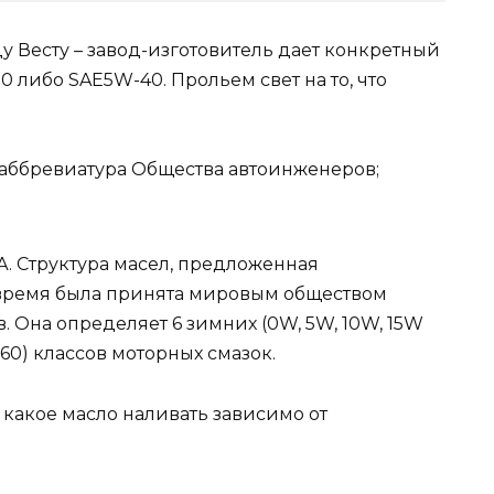
ду Весту – завод-изготовитель дает конкретный
 либо SAE5W-40. Прольем свет на то, что
) – аббревиатура Общества автоинженеров;
ША. Структура масел, предложенная
 время была принята мировым обществом
. Она определяет 6 зимних (0W, 5W, 10W, 15W
и 60) классов моторных смазок.
какое масло наливать зависимо от