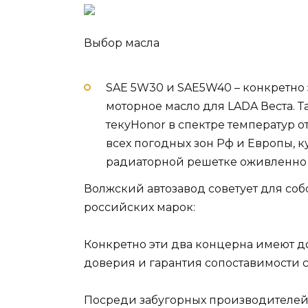
Выбор масла
SAE 5W30 и SAE5W40 – конкретно
моторное масло для LADA Веста. Т
текуHonor в спектре температур о
всех погодных зон Рф и Европы, к
радиаторной решетке оживленно 
Волжский автозавод советует для со
российских марок:
Конкретно эти два концерна имеют до
доверия и гарантия сопоставимости с
Посреди забугорных производителей 