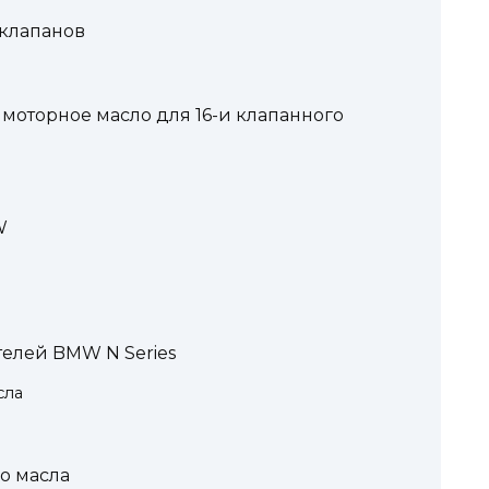
 клапанов
a: моторное масло для 16-и клапанного
W
телей BMW N Series
сла
о масла