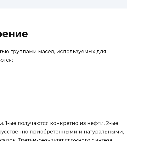
рение
ью группами масел, используемых для
ются:
 1-ые получаются конкретно из нефти. 2-ые
усственно приобретенными и натуральными,
док. Третьи-результат сложного синтеза