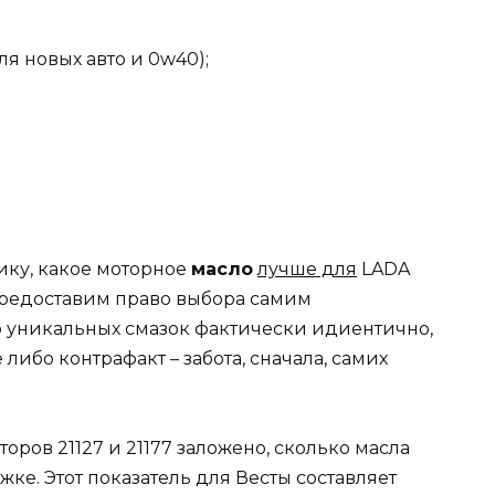
ля новых авто и 0w40);
ику, какое моторное
масло
лучше для
LADA
 предоставим право выбора самим
во уникальных смазок фактически идиентично,
 либо контрафакт – забота, сначала, самих
ров 21127 и 21177 заложено, сколько масла
е. Этот показатель для Весты составляет