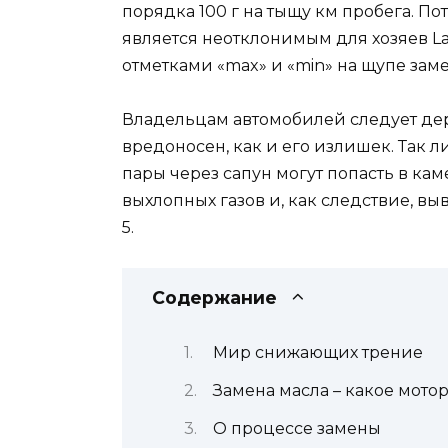
порядка 100 г на тыщу км пробега. 
является неотклонимым для хозяев La
отметками «max» и «min» на щупе зам
Владельцам автомобилей следует держ
вредоносен, как и его излишек. Так л
пары через сапун могут попасть в кам
выхлопных газов и, как следствие, в
5.
Содержание
Мир снижающих трение
Замена масла – какое мото
О процессе замены