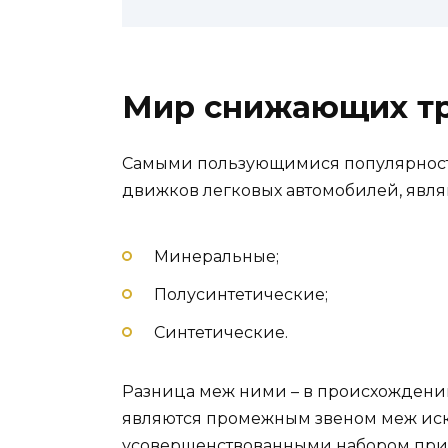
Мир снижающих т
Самыми пользующимися популярност
движков легковых автомобилей, явля
Минеральные;
Полусинтетические;
Синтетические.
Разница меж ними – в происхождении.
являются промежным звеном меж иск
усовершенствованными набором приса