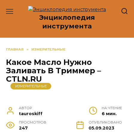
Перейти
к
Энциклопедия
содержанию
инструмента
ГЛАВНАЯ
»
ИЗМЕРИТЕЛЬНЫЕ
Какое Масло Нужно
Заливать В Триммер –
CTLN.RU
ИЗМЕРИТЕЛЬНЫЕ
АВТОР
НА ЧТЕНИЕ
tauroskiff
6 мин.
ПРОСМОТРОВ
ОПУБЛИКОВАНО
247
05.09.2023