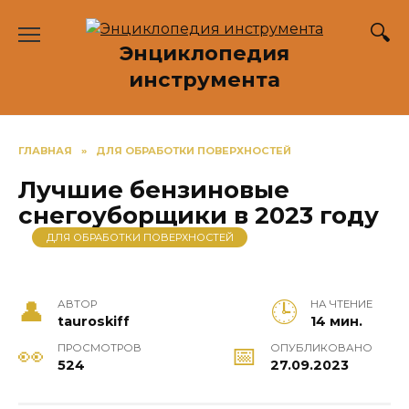
Перейти
к
Энциклопедия
содержанию
инструмента
ГЛАВНАЯ
»
ДЛЯ ОБРАБОТКИ ПОВЕРХНОСТЕЙ
Лучшие бензиновые
снегоуборщики в 2023 году
ДЛЯ ОБРАБОТКИ ПОВЕРХНОСТЕЙ
АВТОР
НА ЧТЕНИЕ
tauroskiff
14 мин.
ПРОСМОТРОВ
ОПУБЛИКОВАНО
524
27.09.2023