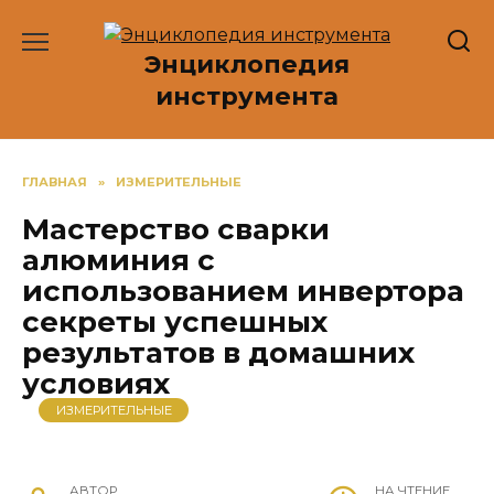
Перейти
к
Энциклопедия
содержанию
инструмента
ГЛАВНАЯ
»
ИЗМЕРИТЕЛЬНЫЕ
Мастерство сварки
алюминия с
использованием инвертора
секреты успешных
результатов в домашних
условиях
ИЗМЕРИТЕЛЬНЫЕ
АВТОР
НА ЧТЕНИЕ