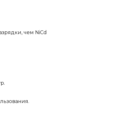
зрядки, чем NiCd
р.
льзования.