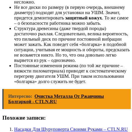
несложно.
Не все диски по размеру (в первую очередь, внешнему
диаметру) подходят для установки на УШМ. Значит,
придется демонтировать
защитный кожух
. То же самое
– о безопасности работника можно забыть.
Структура древесины (даже твердой породы)
достаточно рыхлая. Следовательно, велика вероятность,
что пильный диск по причине постоянной вибрации
может зажать. Как поведет себя «болгарка» в подобной
ситуации, учитывая ее мощность и обороты, предсказать
не возьмется никто. Но то, что она довольно легко
вырвется из рук – однозначно.
Постоянные изменения режима (по той же причине –
вязкости пиломатериала) приводят к систематическому
перегреву двигателя УШМ. При таком использовании
«болгарка» долго служить не будет.
Интересно:
Очистка Металла От Ржавчины
Болгаркой - CTLN.RU
Похожие записи:
Насадки Для Шуруповерта Своими Руками – CTLN.RU