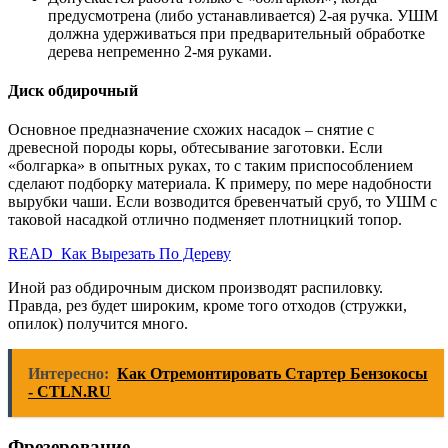
предусмотрена (либо устанавливается) 2-ая ручка. УШМ
должна удерживаться при предварительный обработке
дерева непременно 2-мя руками.
Диск обдирочный
Основное предназначение схожих насадок – снятие с
древесной породы коры, обтесывание заготовки. Если
«болгарка» в опытных руках, то с таким приспособлением
сделают подборку материала. К примеру, по мере надобности
вырубки чаши. Если возводится бревенчатый сруб, то УШМ с
таковой насадкой отлично подменяет плотницкий топор.
READ Как Вырезать По Дереву
Иной раз обдирочным диском производят распиловку.
Правда, рез будет широким, кроме того отходов (стружки,
опилок) получится много.
Интересно:
Как Отремонтировать Стартер Бензокосы
- CTLN.RU
Фрезерование