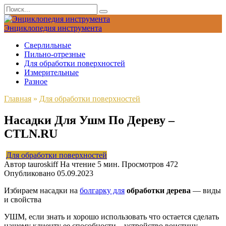
Перейти
Search
к
for:
содержанию
Энциклопедия инструмента
Сверлильные
Пильно-отрезные
Для обработки поверхностей
Измерительные
Разное
Главная
»
Для обработки поверхностей
Насадки Для Ушм По Дереву –
CTLN.RU
Для обработки поверхностей
Автор
tauroskiff
На чтение
5 мин.
Просмотров
472
Опубликовано
05.09.2023
Избираем насадки на
болгарку для
обработки дерева
— виды
и свойства
УШМ, если знать и хорошо использовать что остается сделать
нашему клиенту ее способности – устройство воистину