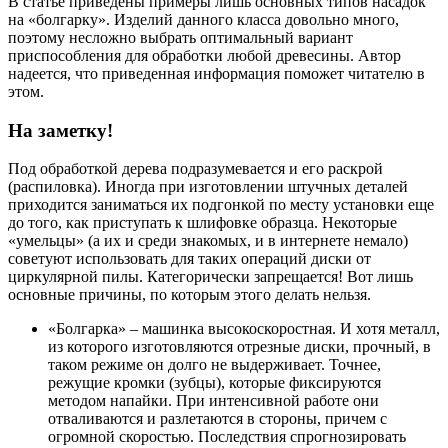
В статье приведены примеры лишь основных типов насадок
на «болгарку». Изделий данного класса довольно много,
поэтому несложно выбрать оптимальный вариант
приспособления для обработки любой древесины. Автор
надеется, что приведенная информация поможет читателю в
этом.
На заметку!
Под обработкой дерева подразумевается и его раскрой
(распиловка). Иногда при изготовлении штучных деталей
приходится заниматься их подгонкой по месту установки еще
до того, как приступать к шлифовке образца. Некоторые
«умельцы» (а их и среди знакомых, и в интернете немало)
советуют использовать для таких операций диски от
циркулярной пилы. Категорически запрещается! Вот лишь
основные причины, по которым этого делать нельзя.
«Болгарка» – машинка высокоскоростная. И хотя металл,
из которого изготовляются отрезные диски, прочный, в
таком режиме он долго не выдерживает. Точнее,
режущие кромки (зубцы), которые фиксируются
методом напайки. При интенсивной работе они
отваливаются и разлетаются в стороны, причем с
огромной скоростью. Последствия спрогнозировать