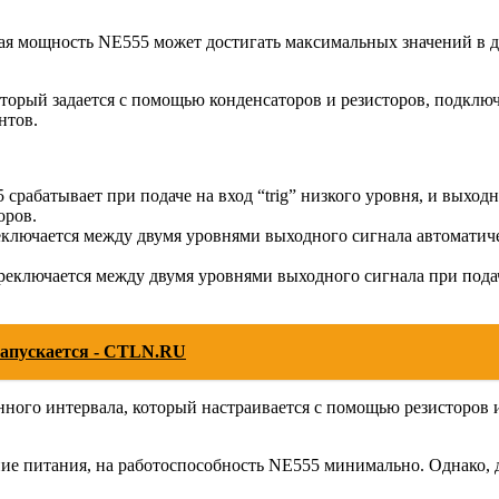
ая мощность NE555 может достигать максимальных значений в ди
торый задается с помощью конденсаторов и резисторов, подкл
нтов.
срабатывает при подаче на вход “trig” низкого уровня, и выходн
оров.
еключается между двумя уровнями выходного сигнала автоматиче
еключается между двумя уровнями выходного сигнала при подаче 
 Запускается - CTLN.RU
ого интервала, который настраивается с помощью резисторов и
ие питания, на работоспособность NE555 минимально. Однако, д