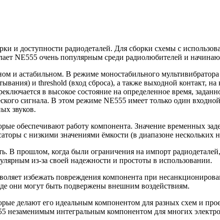
рки и доступности радиодеталей. Для сборки схемы с использо
делает NE555 очень популярным среди радиолюбителей и начина
ом и астабильном. В режиме моностабильного мультивибратора 
ывания) и threshold (вход сброса), а также выходной контакт, на
реключается в высокое состояние на определенное время, заданн
кого сигнала. В этом режиме NE555 имеет только один входной к
ых звуков.
орые обеспечивают работу компонента. Значение временных зад
саторы с низкими значениями ёмкости (в диапазоне нескольких 
ть. В прошлом, когда были ограничения на импорт радиодетале
улярным из-за своей надежности и простоты в использовании.
озволяет избежать повреждения компонента при несанкционирова
где они могут быть подвержены внешним воздействиям.
рые делают его идеальным компонентом для разных схем и проек
55 незаменимым интегральным компонентом для многих электро