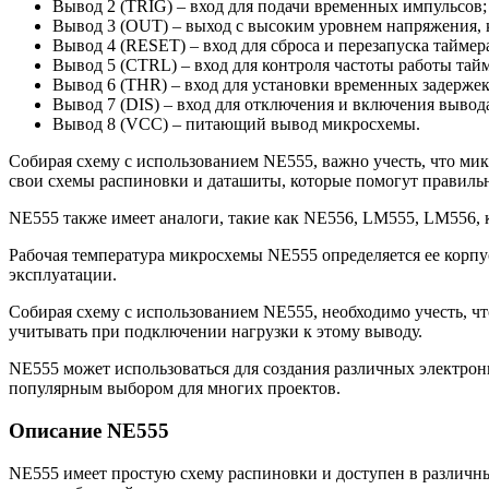
Вывод 2 (TRIG) – вход для подачи временных импульсов;
Вывод 3 (OUT) – выход с высоким уровнем напряжения, 
Вывод 4 (RESET) – вход для сброса и перезапуска таймер
Вывод 5 (CTRL) – вход для контроля частоты работы тайм
Вывод 6 (THR) – вход для установки временных задерже
Вывод 7 (DIS) – вход для отключения и включения вывода
Вывод 8 (VCC) – питающий вывод микросхемы.
Собирая схему с использованием NE555, важно учесть, что ми
свои схемы распиновки и даташиты, которые помогут правильн
NE555 также имеет аналоги, такие как NE556, LM555, LM556,
Рабочая температура микросхемы NE555 определяется ее корпу
эксплуатации.
Собирая схему с использованием NE555, необходимо учесть, ч
учитывать при подключении нагрузки к этому выводу.
NE555 может использоваться для создания различных электронн
популярным выбором для многих проектов.
Описание NE555
NE555 имеет простую схему распиновки и доступен в различн