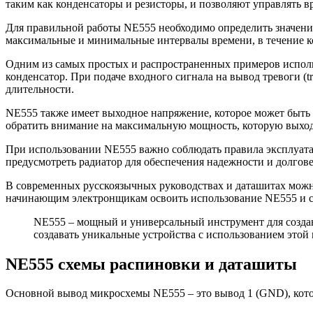
таким как конденсаторы и резисторы, и позволяют управлять 
Для правильной работы NE555 необходимо определить значения
максимальные и минимальные интервалы времени, в течение к
Одним из самых простых и распространенных примеров использ
конденсатор. При подаче входного сигнала на вывод тревоги (
длительности.
NE555 также имеет выходное напряжение, которое может быть
обратить внимание на максимальную мощность, которую выхо
При использовании NE555 важно соблюдать правила эксплуатац
предусмотреть радиатор для обеспечения надежности и долгове
В современных русскоязычных руководствах и даташитах мож
начинающим электронщикам освоить использование NE555 и со
NE555 – мощный и универсальный инструмент для создан
создавать уникальные устройства с использованием этой
NE555 схемы распиновки и даташиты
Основной вывод микросхемы NE555 – это вывод 1 (GND), кот