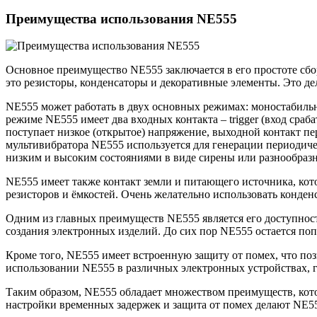
Преимущества использования NE555
Основное преимущество NE555 заключается в его простоте сбо
это резисторы, конденсаторы и декоративные элементы. Это 
NE555 может работать в двух основных режимах: моностабильн
режиме NE555 имеет два входных контакта – trigger (вход срабат
поступает низкое (открытое) напряжение, выходной контакт пе
мультивибратора NE555 используется для генерации периодичес
низким и высоким состояниями в виде сирены или разнообразн
NE555 имеет также контакт земли и питающего источника, кот
резисторов и ёмкостей. Очень желательно использовать конден
Одним из главных преимуществ NE555 является его доступнос
создания электронных изделий. До сих пор NE555 остается поп
Кроме того, NE555 имеет встроенную защиту от помех, что п
использовании NE555 в различных электронных устройствах, 
Таким образом, NE555 обладает множеством преимуществ, кото
настройки временных задержек и защита от помех делают NE5