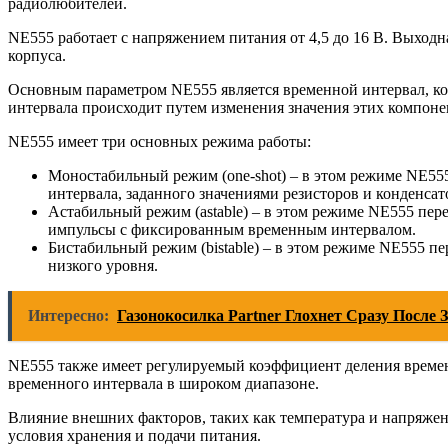
радиолюбителей.
NE555 работает с напряжением питания от 4,5 до 16 В. Выходн
корпуса.
Основным параметром NE555 является временной интервал, ко
интервала происходит путем изменения значения этих компоне
NE555 имеет три основных режима работы:
Моностабильный режим (one-shot) – в этом режиме NE555 
интервала, заданного значениями резисторов и конденсат
Астабильный режим (astable) – в этом режиме NE555 пер
импульсы с фиксированным временным интервалом.
Бистабильный режим (bistable) – в этом режиме NE555 пер
низкого уровня.
Интересно:
Газонокосилка Partner Глохнет Сразу После
NE555 также имеет регулируемый коэффициент деления временн
временного интервала в широком диапазоне.
Влияние внешних факторов, таких как температура и напряжен
условия хранения и подачи питания.