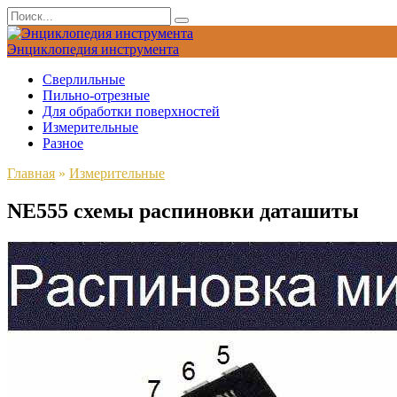
Перейти
Search
к
for:
содержанию
Энциклопедия инструмента
Сверлильные
Пильно-отрезные
Для обработки поверхностей
Измерительные
Разное
Главная
»
Измерительные
NE555 схемы распиновки даташиты