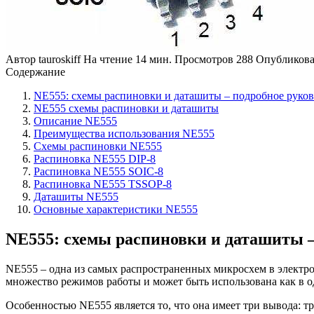
Автор
tauroskiff
На чтение
14 мин.
Просмотров
288
Опубликов
Содержание
NE555: схемы распиновки и даташиты – подробное руко
NE555 схемы распиновки и даташиты
Описание NE555
Преимущества использования NE555
Схемы распиновки NE555
Распиновка NE555 DIP-8
Распиновка NE555 SOIC-8
Распиновка NE555 TSSOP-8
Даташиты NE555
Основные характеристики NE555
NE555: схемы распиновки и даташиты 
NE555 – одна из самых распространенных микросхем в электрон
множество режимов работы и может быть использована как в о
Особенностью NE555 является то, что она имеет три вывода: тр