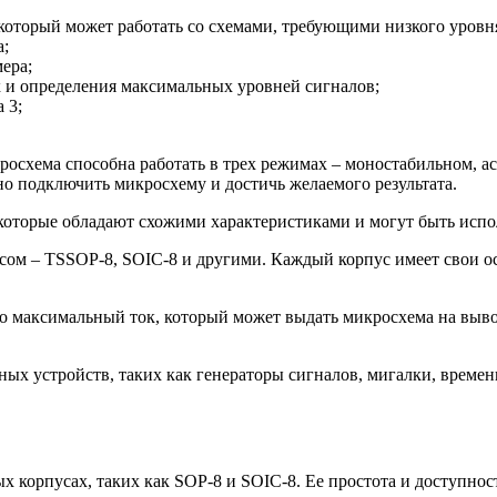
который может работать со схемами, требующими низкого уровн
а;
ера;
к и определения максимальных уровней сигналов;
 3;
кросхема способна работать в трех режимах – моностабильном, 
о подключить микросхему и достичь желаемого результата.
 которые обладают схожими характеристиками и могут быть испо
сом – TSSOP-8, SOIC-8 и другими. Каждый корпус имеет свои о
то максимальный ток, который может выдать микросхема на выво
ых устройств, таких как генераторы сигналов, мигалки, временн
ых корпусах, таких как SOP-8 и SOIC-8. Ее простота и доступ