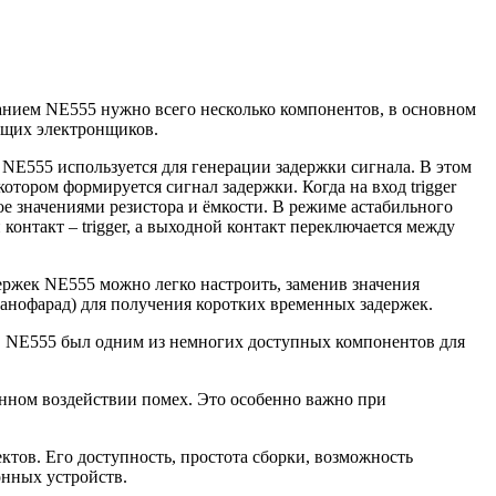
ванием NE555 нужно всего несколько компонентов, в основном
ющих электронщиков.
NE555 используется для генерации задержки сигнала. В этом
 котором формируется сигнал задержки. Когда на вход trigger
ое значениями резистора и ёмкости. В режиме астабильного
онтакт – trigger, а выходной контакт переключается между
ержек NE555 можно легко настроить, заменив значения
нанофарад) для получения коротких временных задержек.
й, NE555 был одним из немногих доступных компонентов для
нном воздействии помех. Это особенно важно при
тов. Его доступность, простота сборки, возможность
нных устройств.