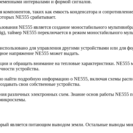
временными интервалами и формой сигналов.
 компонентов, таких как емкость конденсатора и сопротивление
оторых NE555 срабатывает.
ования NE555 является создание моностабильного мультивибрат
trig), таймер NE555 переключается в режим моностабильного мул
 использовано для управления другими устройствами или для ф
дное напряжение NE555 может выдать.
ии и обращать внимание на тепловые характеристики. NE555 мо
чности устройства.
но найти подробную информацию о NE555, включая схемы распи
здавать свои собственные устройства.
ия различных электронных схем. Знание основ работы NE555 п
 микросхемы.
орый является питающим выводом земли. Остальные выводы ми