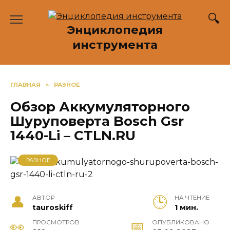
Перейти
к
Энциклопедия
содержанию
инструмента
ГЛАВНАЯ
»
РАЗНОЕ
Обзор Аккумуляторного
Шуруповерта Bosch Gsr
1440-Li – CTLN.RU
РАЗНОЕ
АВТОР
НА ЧТЕНИЕ
tauroskiff
1 мин.
ПРОСМОТРОВ
ОПУБЛИКОВАНО